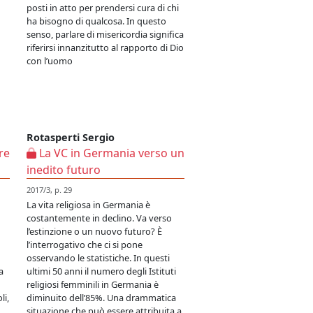
posti in atto per prendersi cura di chi
ha bisogno di qualcosa. In questo
senso, parlare di misericordia significa
riferirsi innanzitutto al rapporto di Dio
con l’uomo
Rotasperti Sergio
re
La VC in Germania verso un
inedito futuro
2017/3, p. 29
La vita religiosa in Germania è
costantemente in declino. Va verso
l’estinzione o un nuovo futuro? È
l’interrogativo che ci si pone
osservando le statistiche. In questi
a
ultimi 50 anni il numero degli Istituti
religiosi femminili in Germania è
li,
diminuito dell’85%. Una drammatica
situazione che può essere attribuita a