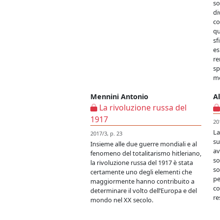
so
di
co
qu
sf
es
re
sp
mo
Mennini Antonio
Al
La rivoluzione russa del
1917
20
La
2017/3, p. 23
su
Insieme alle due guerre mondiali e al
av
fenomeno del totalitarismo hitleriano,
so
la rivoluzione russa del 1917 è stata
so
certamente uno degli elementi che
pe
maggiormente hanno contribuito a
co
determinare il volto dell’Europa e del
re
mondo nel XX secolo.