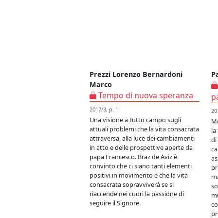
Prezzi Lorenzo Bernardoni
P
Marco
Tempo di nuova speranza
p
2017/3, p. 1
20
Una visione a tutto campo sugli
Mo
attuali problemi che la vita consacrata
la
attraversa, alla luce dei cambiamenti
di
in atto e delle prospettive aperte da
ca
papa Francesco. Braz de Aviz è
as
convinto che ci siano tanti elementi
pr
positivi in movimento e che la vita
ma
consacrata sopravviverà se si
so
riaccende nei cuori la passione di
mu
seguire il Signore.
co
pr