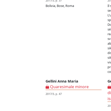
2017/3, p. 37
20
Bolivia, Bose, Roma
Il
se
L’
sp
Do
sé
re
sv
ab
si
di
si
vi
pr
co
Gellini Anna Maria
G
Quaresimale minore
d
2017/3, p. 47
i
20