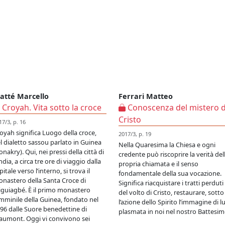
atté Marcello
Ferrari Matteo
Croyah. Vita sotto la croce
Conoscenza del mistero d
Cristo
17/3, p. 16
oyah significa Luogo della croce,
2017/3, p. 19
l dialetto sassou parlato in Guinea
Nella Quaresima la Chiesa e ogni
onakry). Qui, nei pressi della città di
credente può riscoprire la verità del
ndia, a circa tre ore di viaggio dalla
propria chiamata e il senso
pitale verso l’interno, si trova il
fondamentale della sua vocazione.
nastero della Santa Croce di
Significa riacquistare i tratti perduti
iguiagbé. È il primo monastero
del volto di Cristo, restaurare, sotto
mminile della Guinea, fondato nel
l’azione dello Spirito l’immagine di lu
96 dalle Suore benedettine di
plasmata in noi nel nostro Battesim
umont. Oggi vi convivono sei