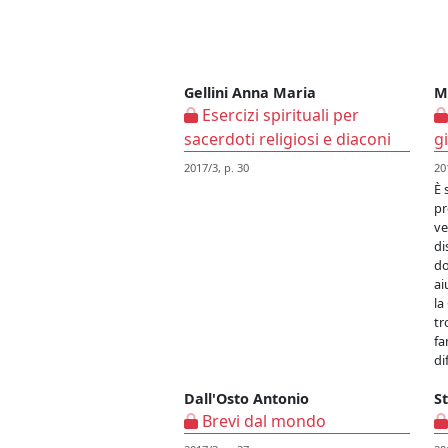
Gellini Anna Maria
M
Esercizi spirituali per
sacerdoti religiosi e diaconi
g
2017/3, p. 30
20
È 
pr
ve
di
do
ai
la
tr
fa
di
Dall'Osto Antonio
S
Brevi dal mondo