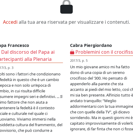
Accedi
alla tua area riservata per visualizzare i contenuti.
apa Francesco
Cabra Piergiordano
Dal discorso del Papa ai
Problemini con il crocifis
artecipanti alla Plenaria
2017/3, p. 5
Un mio giovane amico mi ha fatto
17/3, p. 3
dono di una copia di un sereno
lti sono i fattori che condizionano
crocifisso del ‘300. Ho pensato di
 fedeltà in questo che è un cambio
appenderlo alla parete che sta
 epoca e non solo un’epoca di
accanto ai piedi del mio letto, così c
mbio, in cui risulta difficile
mi sia ben presente. All’inizio tutto 
sumere impegni seri e definitivi. ... Il
andato tranquillo: “Meglio
imo fattore che non aiuta a
addormentarsi con la tua immagin
ntenere la fedeltà è il contesto
che con quelle della TV”, gli dicevo
ciale e culturale nel quale ci
sorridendo. Ma in questi giorni mi è
oviamo. Viviamo immersi nella
capitato improvvisamente di volerl
siddetta cultura del frammento, del
ignorare, di far finta che non ci foss
ovvisorio, che può condurre a