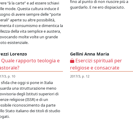
fino al punto di non riuscire più a
vere “à la carte” e ad essere schiavi
guardarlo. E ne ero dispiaciuto.
lle mode. Questa cultura induce il
sogno di avere sempre delle “porte
terali” aperte su altre possibilità,
imenta il consumismo e dimentica la
llezza della vita semplice e austera,
ovocando molte volte un grande
oto esistenziale.
rezzi Lorenzo
Gellini Anna Maria
Quale rapporto teologia e
Esercizi spirituali per
astorale?
religiose e consacrate
17/3, p. 10
2017/3, p. 12
 sfida che oggi si pone in Italia
guarda una strutturazione meno
ovvisoria degli Istituti superiori di
ienze religiose (ISSR) e di un
ssibile riconoscimento da parte
llo Stato italiano dei titoli di studio
ogati.