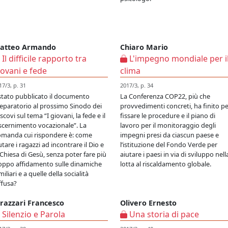
atteo Armando
Chiaro Mario
Il difficile rapporto tra
L'impegno mondiale per i
iovani e fede
clima
17/3, p. 31
2017/3, p. 34
stato pubblicato il documento
La Conferenza COP22, più che
eparatorio al prossimo Sinodo dei
provvedimenti concreti, ha finito p
scovi sul tema “I giovani, la fede e il
fissare le procedure e il piano di
scernimento vocazionale”. La
lavoro per il monitoraggio degli
manda cui rispondere è: come
impegni presi da ciascun paese e
utare i ragazzi ad incontrare il Dio e
l’istituzione del Fondo Verde per
 Chiesa di Gesù, senza poter fare più
aiutare i paesi in via di sviluppo nell
oppo affidamento sulle dinamiche
lotta al riscaldamento globale.
miliari e a quelle della socialità
ffusa?
trazzari Francesco
Olivero Ernesto
Silenzio e Parola
Una storia di pace