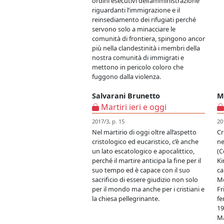
ordini esecutivi dell’amministrazione
riguardanti l’immigrazione e il
reinsediamento dei rifugiati perché
servono solo a minacciare le
comunità di frontiera, spingono ancor
più nella clandestinità i membri della
nostra comunità di immigrati e
mettono in pericolo coloro che
fuggono dalla violenza.
Salvarani Brunetto
M
Martiri ieri e oggi
2017/3, p. 15
20
Nel martirio di oggi oltre all’aspetto
Cr
cristologico ed eucaristico, c’è anche
ne
un lato escatologico e apocalittico,
(C
perché il martire anticipa la fine per il
Ki
suo tempo ed è capace con il suo
ca
sacrificio di essere giudizio non solo
Mo
per il mondo ma anche per i cristiani e
Fr
la chiesa pellegrinante.
fe
19
Ma