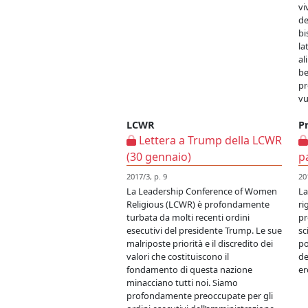
vi
de
bi
la
al
be
pr
vu
LCWR
P
Lettera a Trump della LCWR
(30 gennaio)
p
2017/3, p. 9
20
La Leadership Conference of Women
La
Religious (LCWR) è profondamente
ri
turbata da molti recenti ordini
pr
esecutivi del presidente Trump. Le sue
sc
malriposte priorità e il discredito dei
po
valori che costituiscono il
de
fondamento di questa nazione
er
minacciano tutti noi. Siamo
profondamente preoccupate per gli