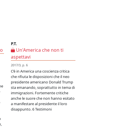
P.T.
so
Un'America che non ti
aspettavi
2017/3, p. 6
C’è in America una coscienza critica
che rifiuta le disposizioni che il neo
presidente americano Donald Trump
he
sta emanando, soprattutto in tema di
è
immigrazioni. Fortemente critiche
anche le suore che non hanno esitato
e
a manifestare al presidente il loro
disappunto. 6 Testimoni
o
e,