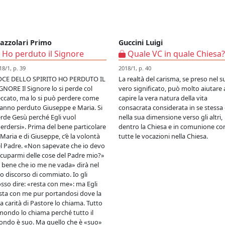
azzolari Primo
Guccini Luigi
Ho perduto il Signore
Quale VC in quale Chiesa?
18/1, p. 39
2018/1, p. 40
CE DELLO SPIRITO HO PERDUTO IL
La realtà del carisma, se preso nel s
GNORE Il Signore lo si perde col
vero significato, può molto aiutare 
ccato, ma lo si può perdere come
capire la vera natura della vita
hanno perduto Giuseppe e Maria. Si
consacrata considerata in se stessa
rde Gesù perché Egli vuol
nella sua dimensione verso gli altri,
erdersi». Prima del bene particolare
dentro la Chiesa e in comunione co
 Maria e di Giuseppe, c’è la volontà
tutte le vocazioni nella Chiesa.
l Padre. «Non sapevate che io devo
cuparmi delle cose del Padre mio?»
 bene che io me ne vada» dirà nel
o discorso di commiato. Io gli
sso dire: «resta con me»: ma Egli
sta con me pur portandosi dove la
a carità di Pastore lo chiama. Tutto
 mondo lo chiama perché tutto il
ndo è suo. Ma quello che è «suo»