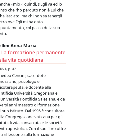
anche «mio»: quindi, s’Egli va ed io
nso che l’ho perduto non è Lui che
ha lasciato, ma chi non sa tenergli
etro ove Egli mi ha dato
puntamento, col passo della sua
rità.
ellini Anna Maria
La formazione permanente
ella vita quotidiana
18/1, p. 47
edeo Cencini, sacerdote
nossiano, psicologo e
icoterapeuta, è docente alla
ntificia Università Gregoriana e
l’Università Pontificia Salesiana, e da
versi anni maestro di formazione
l suo istituto. Dal 1995 è consultore
lla Congregazione vaticana per gli
tituti di vita consacrata e le società
 vita apostolica. Con il suo libro offre
a riflessione sulla formazione