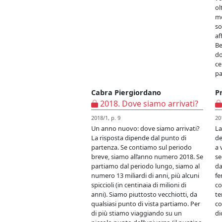
ol
mo
so
af
Be
do
ce
pa
Cabra Piergiordano
P
2018. Dove siamo arrivati?
2018/1, p. 9
20
Un anno nuovo: dove siamo arrivati?
La
La risposta dipende dal punto di
de
partenza. Se contiamo sul periodo
a 
breve, siamo all’anno numero 2018. Se
se
partiamo dal periodo lungo, siamo al
da
numero 13 miliardi di anni, più alcuni
fe
spiccioli (in centinaia di milioni di
co
anni). Siamo piuttosto vecchiotti, da
te
qualsiasi punto di vista partiamo. Per
co
di più stiamo viaggiando su un
di