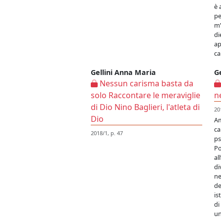
è 
pe
m’
di
ap
ca
Gellini Anna Maria
G
Nessun carisma basta da
solo Raccontare le meraviglie
n
di Dio Nino Baglieri, l'atleta di
20
Dio
Am
ca
2018/1, p. 47
ps
Po
al
di
ne
de
is
di
un