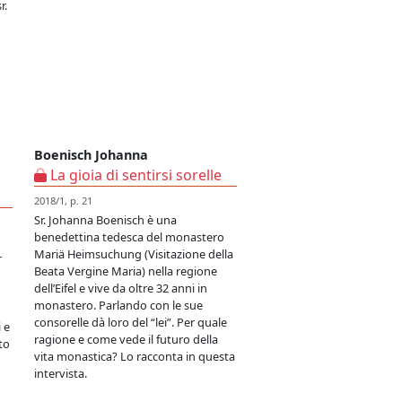
r.
Boenisch Johanna
La gioia di sentirsi sorelle
2018/1, p. 21
Sr. Johanna Boenisch è una
benedettina tedesca del monastero
Mariä Heimsuchung (Visitazione della
r
Beata Vergine Maria) nella regione
dell’Eifel e vive da oltre 32 anni in
monastero. Parlando con le sue
consorelle dà loro del “lei”. Per quale
 e
ragione e come vede il futuro della
to
vita monastica? Lo racconta in questa
intervista.