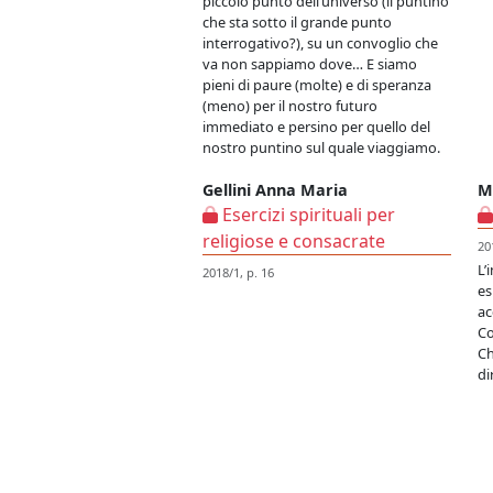
piccolo punto dell’universo (il puntino
che sta sotto il grande punto
interrogativo?), su un convoglio che
va non sappiamo dove… E siamo
pieni di paure (molte) e di speranza
(meno) per il nostro futuro
immediato e persino per quello del
nostro puntino sul quale viaggiamo.
Gellini Anna Maria
M
Esercizi spirituali per
religiose e consacrate
20
L’
2018/1, p. 16
es
ac
Co
Ch
di