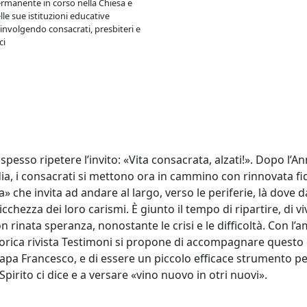
rmanente in corso nella Chiesa e
lle sue istituzioni educative
involgendo consacrati, presbiteri e
ci
pesso ripetere l’invito: «Vita consacrata, alzati!». Dopo l’A
dia, i consacrati si mettono ora in cammino con rinnovata fid
ta» che invita ad andare al largo, verso le periferie, là dove
ricchezza dei loro carismi. È giunto il tempo di ripartire, di 
rinata speranza, nonostante le crisi e le difficoltà. Con l’ami
storica rivista Testimoni si propone di accompagnare quest
pa Francesco, e di essere un piccolo efficace strumento per
Spirito ci dice e a versare «vino nuovo in otri nuovi».