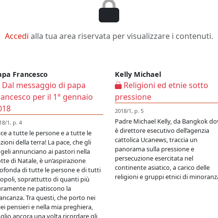
Accedi
alla tua area riservata per visualizzare i contenuti.
apa Francesco
Kelly Michael
Dal messaggio di papa
Religioni ed etnie sotto
rancesco per il 1° gennaio
pressione
018
2018/1, p. 5
Padre Michael Kelly, da Bangkok do
18/1, p. 4
è direttore esecutivo dell’agenzia
ce a tutte le persone e a tutte le
cattolica Ucanews, traccia un
zioni della terra! La pace, che gli
panorama sulla pressione e
geli annunciano ai pastori nella
persecuzione esercitata nel
tte di Natale, è un’aspirazione
continente asiatico, a carico delle
ofonda di tutte le persone e di tutti
religioni e gruppi etnici di minoranz
popoli, soprattutto di quanti più
ramente ne patiscono la
ncanza. Tra questi, che porto nei
ei pensieri e nella mia preghiera,
glio ancora una volta ricordare gli