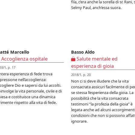
fila, c’era anche la sorella di sr. Rani, s
Selmy Paul, anch’essa suora.
atté Marcello
Basso Aldo
Accoglienza ospitale
Salute mentale ed
esperienza di gioia
18/1, p. 17
intera esperienza di fede trova
2018/1, p. 20
pressione nell’accoglienza:
Non ci si deve illudere che la vita
cogliere Dio e sapersi da lui accolti.
consacrata assicuri facilmente di pe
involge la vita personale, civile e di
se stessa l’esperienza della gioia. La
iesa e costituisce una dinamica
possibilità che la vita consacrata
rimente rispetto alla vita di fede.
testimoni “la profezia della gioia” è
legata anche ad alcuni accorgimenti
condizioni che non si possono affat
ignorare.