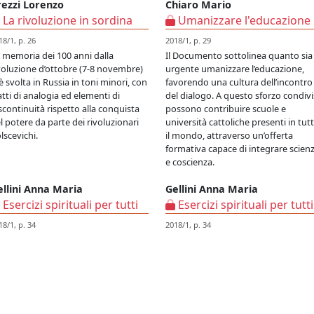
rezzi Lorenzo
Chiaro Mario
La rivoluzione in sordina
Umanizzare l'educazione
18/1, p. 26
2018/1, p. 29
 memoria dei 100 anni dalla
Il Documento sottolinea quanto sia
voluzione d’ottobre (7-8 novembre)
urgente umanizzare l’educazione,
 è svolta in Russia in toni minori, con
favorendo una cultura dell’incontro
atti di analogia ed elementi di
del dialogo. A questo sforzo condiv
scontinuità rispetto alla conquista
possono contribuire scuole e
l potere da parte dei rivoluzionari
università cattoliche presenti in tut
lscevichi.
il mondo, attraverso un’offerta
formativa capace di integrare scien
e coscienza.
ellini Anna Maria
Gellini Anna Maria
Esercizi spirituali per tutti
Esercizi spirituali per tutti
18/1, p. 34
2018/1, p. 34