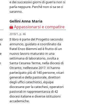
e dei successivi giorni di guerra non si
parla neppure. Perché non si sa se ci
saranno.
Gellini Anna Maria
Appassionarsi e compatire
2018/1, p. 46
uo
Il libro è parte del Progetto secondo
a
annuncio, guidato e coordinato da
fratel Enzo Biemmi ed è frutto di un
 e
nuovo lavoro maturato in una
settimana di laboratorio, svolta a
n
Santa Cesarea Terme, nella diocesi di
Otranto, nell’estate 2017. Vi hanno
partecipato più di 140 persone, vicari
generali e della pastorale, direttori
degli uffici catechistici, équipe
diocesane per la catechesi, operatori
pastorali in rappresentanza di 42
diocesi italiane e diverse istituzioni
accademiche.