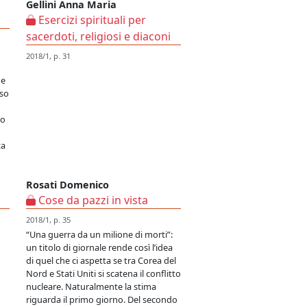
Gellini Anna Maria
Esercizi spirituali per
sacerdoti, religiosi e diaconi
2018/1, p. 31
 e
iso
to
za
Rosati Domenico
Cose da pazzi in vista
2018/1, p. 35
“Una guerra da un milione di morti”:
un titolo di giornale rende così l’idea
di quel che ci aspetta se tra Corea del
Nord e Stati Uniti si scatena il conflitto
nucleare. Naturalmente la stima
riguarda il primo giorno. Del secondo