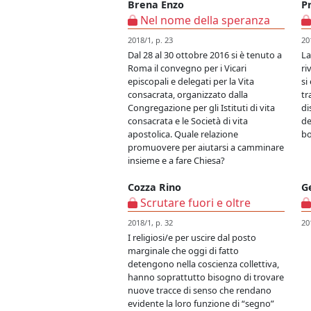
Brena Enzo
P
Nel nome della speranza
2018/1, p. 23
20
Dal 28 al 30 ottobre 2016 si è tenuto a
La
Roma il convegno per i Vicari
ri
episcopali e delegati per la Vita
si
consacrata, organizzato dalla
tr
Congregazione per gli Istituti di vita
di
consacrata e le Società di vita
de
apostolica. Quale relazione
bo
promuovere per aiutarsi a camminare
insieme e a fare Chiesa?
Cozza Rino
G
Scrutare fuori e oltre
2018/1, p. 32
20
I religiosi/e per uscire dal posto
marginale che oggi di fatto
detengono nella coscienza collettiva,
hanno soprattutto bisogno di trovare
nuove tracce di senso che rendano
evidente la loro funzione di “segno”