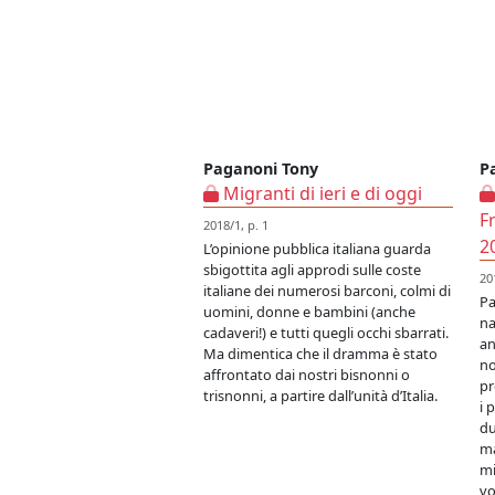
Paganoni Tony
P
Migranti di ieri e di oggi
F
2018/1, p. 1
2
L’opinione pubblica italiana guarda
sbigottita agli approdi sulle coste
20
italiane dei numerosi barconi, colmi di
Pa
uomini, donne e bambini (anche
na
cadaveri!) e tutti quegli occhi sbarrati.
an
Ma dimentica che il dramma è stato
no
affrontato dai nostri bisnonni o
pr
trisnonni, a partire dall’unità d’Italia.
i 
du
ma
mi
vo