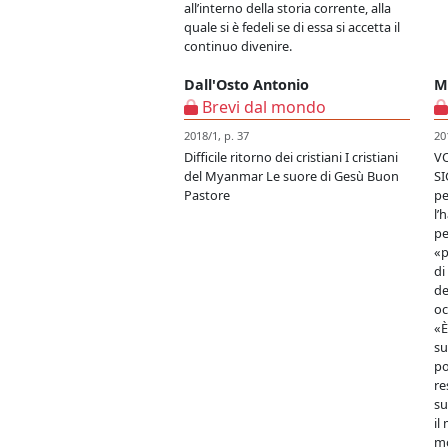
all’interno della storia corrente, alla
quale si è fedeli se di essa si accetta il
continuo divenire.
Dall'Osto Antonio
M
Brevi dal mondo
2018/1, p. 37
20
Difficile ritorno dei cristiani I cristiani
VO
del Myanmar Le suore di Gesù Buon
SI
Pastore
pe
l’
pe
«p
di
de
oc
«È
su
po
re
su
il
mo