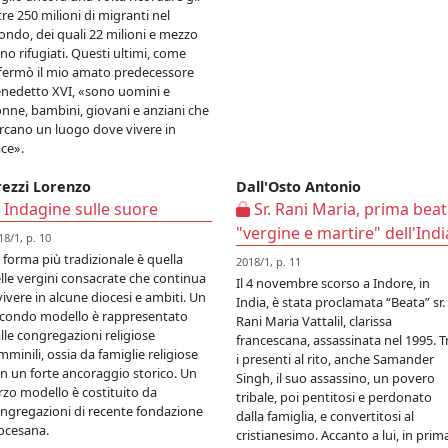
tre 250 milioni di migranti nel
ndo, dei quali 22 milioni e mezzo
no rifugiati. Questi ultimi, come
fermò il mio amato predecessore
nedetto XVI, «sono uomini e
nne, bambini, giovani e anziani che
rcano un luogo dove vivere in
ce».
rezzi Lorenzo
Dall'Osto Antonio
Indagine sulle suore
Sr. Rani Maria, prima bea
"vergine e martire" dell'Indi
18/1, p. 10
 forma più tradizionale è quella
2018/1, p. 11
lle vergini consacrate che continua
Il 4 novembre scorso a Indore, in
vivere in alcune diocesi e ambiti. Un
India, è stata proclamata “Beata” sr.
condo modello è rappresentato
Rani Maria Vattalil, clarissa
lle congregazioni religiose
francescana, assassinata nel 1995. T
mminili, ossia da famiglie religiose
i presenti al rito, anche Samander
n un forte ancoraggio storico. Un
Singh, il suo assassino, un povero
rzo modello è costituito da
tribale, poi pentitosi e perdonato
ngregazioni di recente fondazione
dalla famiglia, e convertitosi al
ocesana.
cristianesimo. Accanto a lui, in prim