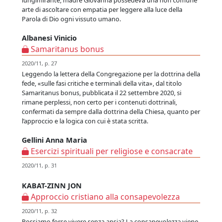
lungimirante, madre Giovanna possedeva una non comune
arte di ascoltare con empatia per leggere alla luce della
Parola di Dio ogni vissuto umano.
Albanesi Vinicio
Samaritanus bonus
2020/11, p. 27
Leggendo la lettera della Congregazione per la dottrina della
fede, «sulle fasi critiche e terminali della vita», dal titolo
Samaritanus bonus, pubblicata il 22 settembre 2020, si
rimane perplessi, non certo per i contenuti dottrinali,
confermati da sempre dalla dottrina della Chiesa, quanto per
l’approccio e la logica con cui è stata scritta.
Gellini Anna Maria
Esercizi spirituali per religiose e consacrate
2020/11, p. 31
KABAT-ZINN JON
Approccio cristiano alla consapevolezza
2020/11, p. 32
Possiamo forse vivere senza ansia? La consapevolezza viene