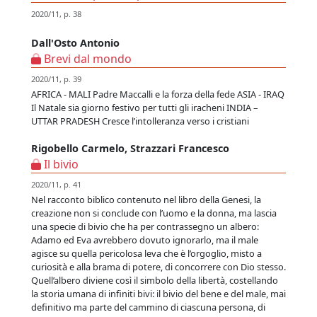
2020/11, p. 38
Dall'Osto Antonio
Brevi dal mondo
2020/11, p. 39
AFRICA - MALI Padre Maccalli e la forza della fede ASIA - IRAQ
Il Natale sia giorno festivo per tutti gli iracheni INDIA –
UTTAR PRADESH Cresce l’intolleranza verso i cristiani
Rigobello Carmelo, Strazzari Francesco
Il bivio
2020/11, p. 41
Nel racconto biblico contenuto nel libro della Genesi, la
creazione non si conclude con l’uomo e la donna, ma lascia
una specie di bivio che ha per contrassegno un albero:
Adamo ed Eva avrebbero dovuto ignorarlo, ma il male
agisce su quella pericolosa leva che è l’orgoglio, misto a
curiosità e alla brama di potere, di concorrere con Dio stesso.
Quell’albero diviene così il simbolo della libertà, costellando
la storia umana di infiniti bivi: il bivio del bene e del male, mai
definitivo ma parte del cammino di ciascuna persona, di