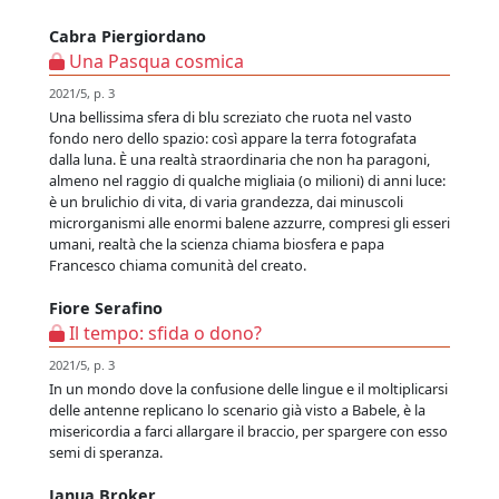
Cabra Piergiordano
Una Pasqua cosmica
2021/5, p. 3
Una bellissima sfera di blu screziato che ruota nel vasto
fondo nero dello spazio: così appare la terra fotografata
dalla luna. È una realtà straordinaria che non ha paragoni,
almeno nel raggio di qualche migliaia (o milioni) di anni luce:
è un brulichio di vita, di varia grandezza, dai minuscoli
microrganismi alle enormi balene azzurre, compresi gli esseri
umani, realtà che la scienza chiama biosfera e papa
Francesco chiama comunità del creato.
Fiore Serafino
Il tempo: sfida o dono?
2021/5, p. 3
In un mondo dove la confusione delle lingue e il moltiplicarsi
delle antenne replicano lo scenario già visto a Babele, è la
misericordia a farci allargare il braccio, per spargere con esso
semi di speranza.
Janua Broker