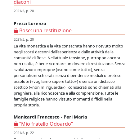
diaconi
2021/5, p. 20
Prezzi Lorenzo
Bose: una restituzione
2021/5, p. 20
La vita monastica e la vita consacrata hanno ricevuto molto
negli scorsi decenni dall’esperienza e dalle attività della
comunità di Bose. Nell’attuale tensione, purtroppo ancora
non risolta, è bene ricordare un dovere di restituzione. Senza
svalutazioni improprie («sono come tutti»), senza
personalismi schierati, senza dipendenze mediali o pretese
assolute («vogliamo sapere tutto») e senza un distacco
scettico («non mi riguarda») i consacrati sono chiamati alla
preghiera, alla riconoscenza e alla comprensione. Tutte le
famiglie religiose hanno vissuto momenti difficili nella
propria storia.
Manicardi Francesco - Peri Maria
“Mio fratello Odoardo”
2021/5, p. 22