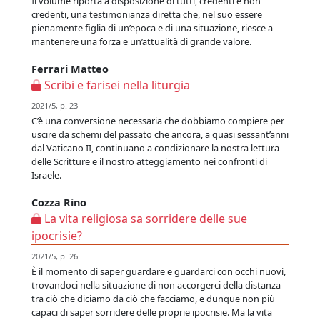
Il volume riporta a disposizione di tutti, credenti e non
credenti, una testimonianza diretta che, nel suo essere
pienamente figlia di un’epoca e di una situazione, riesce a
mantenere una forza e un’attualità di grande valore.
Ferrari Matteo
Scribi e farisei nella liturgia
2021/5, p. 23
C’è una conversione necessaria che dobbiamo compiere per
uscire da schemi del passato che ancora, a quasi sessant’anni
dal Vaticano II, continuano a condizionare la nostra lettura
delle Scritture e il nostro atteggiamento nei confronti di
Israele.
Cozza Rino
La vita religiosa sa sorridere delle sue
ipocrisie?
2021/5, p. 26
È il momento di saper guardare e guardarci con occhi nuovi,
trovandoci nella situazione di non accorgerci della distanza
tra ciò che diciamo da ciò che facciamo, e dunque non più
capaci di saper sorridere delle proprie ipocrisie. Ma la vita