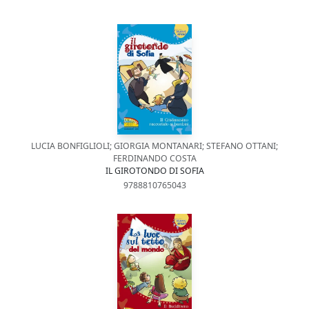
LUCIA BONFIGLIOLI; GIORGIA MONTANARI; STEFANO OTTANI;
FERDINANDO COSTA
IL GIROTONDO DI SOFIA
9788810765043