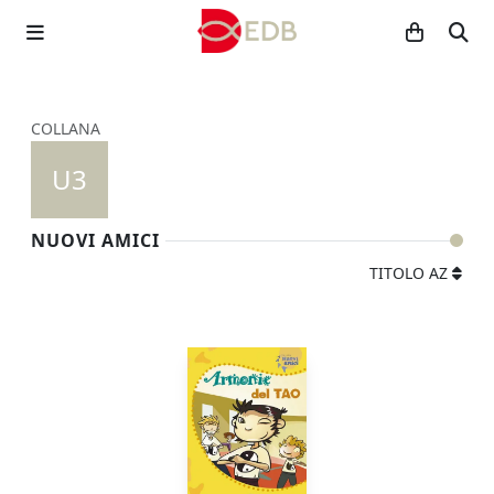
COLLANA
U3
NUOVI AMICI
TITOLO AZ