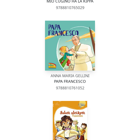
MIO CUGINO HA LA KIPPÀ
9788810765029
ANNA MARIA GELLINI
PAPA FRANCESCO
9788810761052