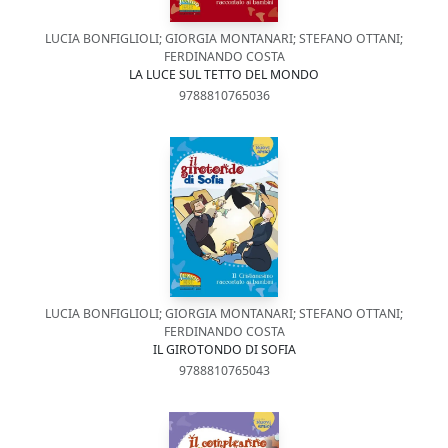
LUCIA BONFIGLIOLI; GIORGIA MONTANARI; STEFANO OTTANI;
FERDINANDO COSTA
LA LUCE SUL TETTO DEL MONDO
9788810765036
LUCIA BONFIGLIOLI; GIORGIA MONTANARI; STEFANO OTTANI;
FERDINANDO COSTA
IL GIROTONDO DI SOFIA
9788810765043