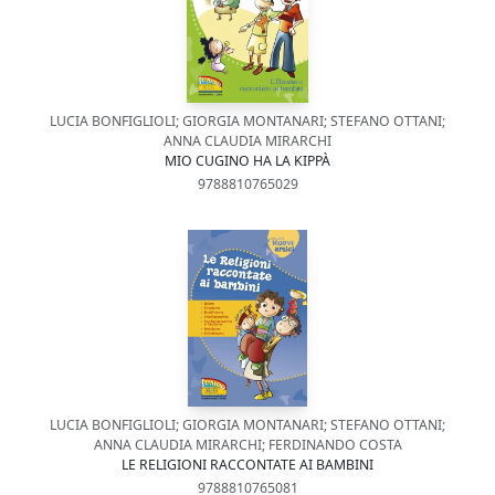
LUCIA BONFIGLIOLI; GIORGIA MONTANARI; STEFANO OTTANI;
ANNA CLAUDIA MIRARCHI
MIO CUGINO HA LA KIPPÀ
9788810765029
LUCIA BONFIGLIOLI; GIORGIA MONTANARI; STEFANO OTTANI;
ANNA CLAUDIA MIRARCHI; FERDINANDO COSTA
LE RELIGIONI RACCONTATE AI BAMBINI
9788810765081