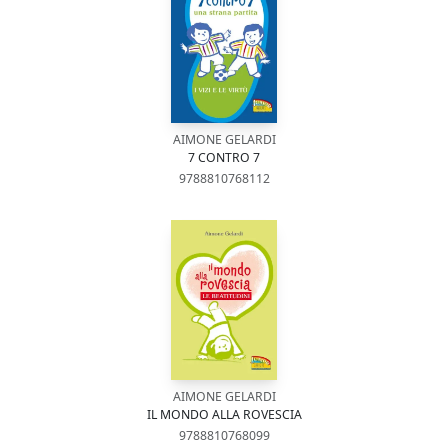
AIMONE GELARDI
7 CONTRO 7
9788810768112
AIMONE GELARDI
IL MONDO ALLA ROVESCIA
9788810768099