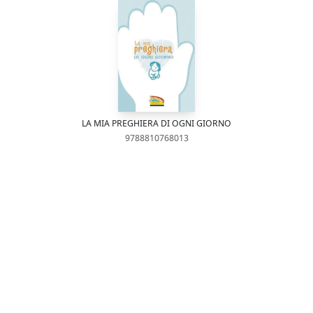
LA MIA PREGHIERA DI OGNI GIORNO
9788810768013