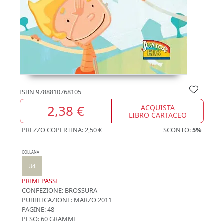
ISBN
9788810768105
2,38 €
ACQUISTA
LIBRO CARTACEO
PREZZO COPERTINA:
2,50 €
SCONTO:
5%
COLLANA
U4
PRIMI PASSI
CONFEZIONE:
BROSSURA
PUBBLICAZIONE:
MARZO 2011
PAGINE: 48
PESO: 60 GRAMMI