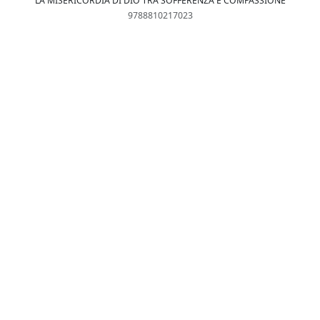
LA MISERICORDIA DI DIO TRA SOFFERENZA E COMPASSIONE
9788810217023