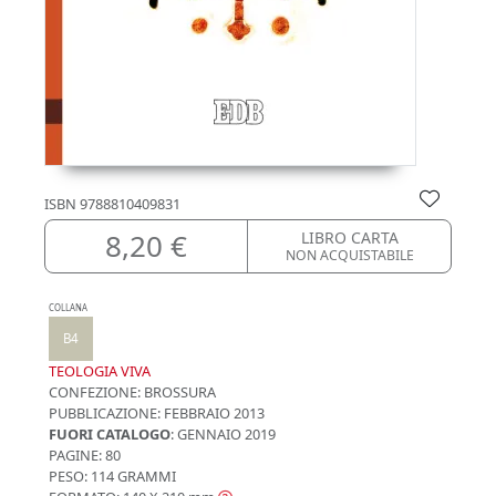
ISBN
9788810409831
8,20 €
LIBRO CARTA
NON ACQUISTABILE
COLLANA
B4
TEOLOGIA VIVA
CONFEZIONE:
BROSSURA
PUBBLICAZIONE:
FEBBRAIO 2013
FUORI CATALOGO
: GENNAIO 2019
PAGINE: 80
PESO: 114 GRAMMI