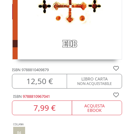
ISBN
9788810409879
12,50 €
LIBRO CARTA
NON ACQUISTABILE
ISBN
9788810967041
7,99 €
ACQUISTA
EBOOK
COLLANA
B4