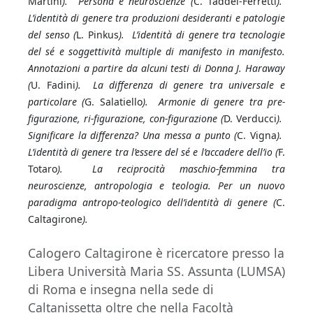
Martini
). Persona e neuroscienze (
C. Taddei-Ferretti
).
L’identità di genere tra produzioni desideranti e patologie
del senso (
L. Pinkus
). L’identità di genere tra tecnologie
del sé e soggettività multiple di manifesto in manifesto.
Annotazioni a partire da alcuni testi di Donna J. Haraway
(
U. Fadini
). La differenza di genere tra universale e
particolare (
G. Salatiello
). Armonie di genere tra pre-
figurazione, ri-figurazione, con-figurazione (
D. Verducci
).
Significare la differenza? Una messa a punto (
C. Vigna
).
L’identità di genere tra l’essere del sé e l’accadere dell’io (
F.
Totaro
). La reciprocità maschio-femmina tra
neuroscienze, antropologia e teologia. Per un nuovo
paradigma antropo-teologico dell’identità di genere (
C.
Caltagirone
).
Calogero Caltagirone è ricercatore presso la
Libera Università Maria SS. Assunta (LUMSA)
di Roma e insegna nella sede di
Caltanissetta oltre che nella Facoltà