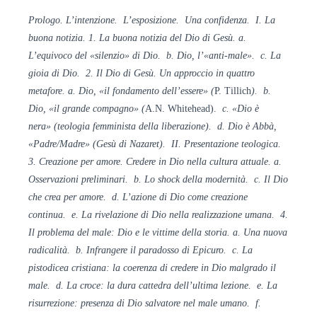
Prologo. L’intenzione. L’esposizione. Una confidenza. I. La
buona notizia. 1. La buona notizia del Dio di Gesù. a.
L’equivoco del «silenzio» di Dio. b. Dio, l’«anti-male». c. La
gioia di Dio. 2. Il Dio di Gesù. Un approccio in quattro
metafore. a. Dio, «il fondamento dell’essere» (
P. Tillich
). b.
Dio, «il grande compagno» (
A.N. Whitehead).
c. «Dio è
nera»
(teologia femminista della liberazione). d. Dio è Abbà,
«Padre/Madre» (Gesù di Nazaret). II. Presentazione teologica.
3. Creazione per amore. Credere in Dio nella cultura attuale. a.
Osservazioni preliminari. b. Lo shock della modernità. c.
Il Dio
che crea per amore. d. L’azione di Dio come creazione
continua. e. La rivelazione di Dio nella realizzazione umana. 4.
Il problema del male: Dio e le vittime della storia. a. Una nuova
radicalità. b. Infrangere il paradosso di Epicuro. c. La
pistodicea cristiana: la coerenza di credere in Dio malgrado il
male. d.
La croce: la dura cattedra dell’ultima lezione. e. La
risurrezione: presenza di Dio salvatore nel male umano. f.