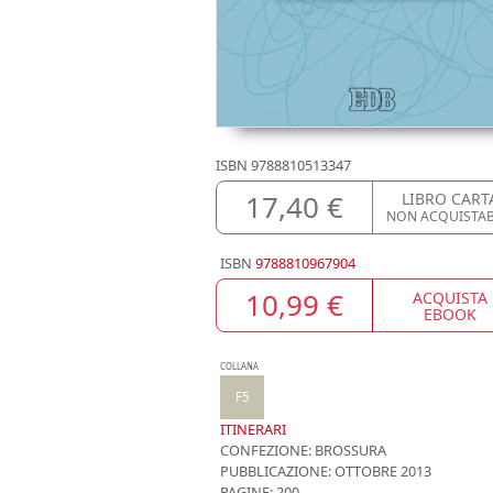
ISBN
9788810513347
17,40 €
LIBRO CART
NON ACQUISTA
ISBN
9788810967904
10,99 €
ACQUISTA
EBOOK
COLLANA
F5
ITINERARI
CONFEZIONE:
BROSSURA
PUBBLICAZIONE:
OTTOBRE 2013
PAGINE: 200