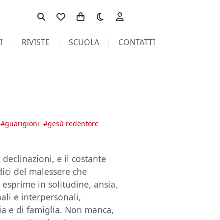
Toggle theme
I
RIVISTE
SCUOLA
CONTATTI
#
guarigioni
#
gesù redentore
 declinazioni, e il costante
dici del malessere che
 esprime in solitudine, ansia,
ali e interpersonali,
ia e di famiglia. Non manca,