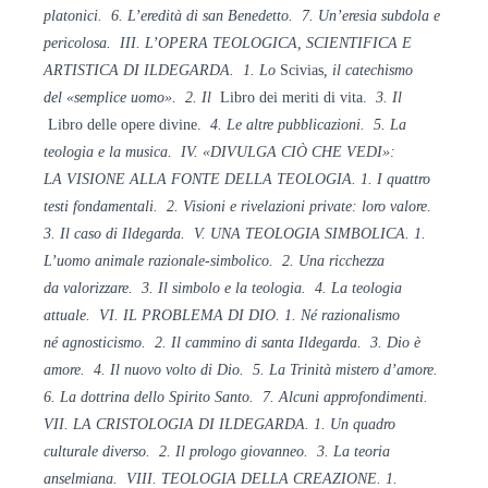
platonici. 6. L’eredità di san Benedetto. 7. Un’eresia subdola e
pericolosa. III. L’OPERA
TEOLOGICA, SCIENTIFICA
E
ARTISTICA DI ILDEGARDA.
1. Lo
Scivias
, il catechismo
del
«semplice uomo». 2. Il
Libro dei meriti di vita.
3. Il
Libro delle opere divine.
4. Le
altre pubblicazioni. 5. La
teologia e la
musica. IV. «DIVULGA CIÒ CHE VEDI»:
LA
VISIONE ALLA FONTE DELLA TEOLOGIA. 1. I quattro
testi fondamentali. 2. Visioni e rivelazioni private: loro valore.
3. Il caso di Ildegarda. V. UNA TEOLOGIA SIMBOLICA. 1.
L’uomo animale
razionale-simbolico. 2. Una ricchezza
da
valorizzare. 3. Il simbolo e la teologia
. 4. La teologia
attuale. VI. IL PROBLEMA DI DIO. 1. Né razionalismo
né
agnosticismo. 2. Il cammino di santa
Ildegarda. 3. Dio è
amore. 4. Il nuovo volto di Dio. 5. La Trinità mistero d’amore.
6. La dottrina dello Spirito Santo. 7. Alcuni approfondimenti.
VII. LA CRISTOLOGIA DI ILDEGARDA. 1. Un
quadro
culturale diverso. 2. Il prologo
giovanneo. 3. La teoria
anselmiana. VIII. TEOLOGIA DELLA CREAZIONE. 1.