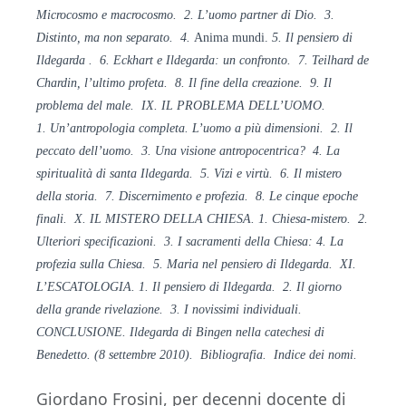
Microcosmo
e macrocosmo. 2. L’uomo partner di Dio. 3.
Distinto, ma non separato. 4.
Anima mundi.
5. Il pensiero di
Ildegarda . 6. Eckhart e Ildegarda: un confronto. 7. Teilhard de
Chardin, l’ultimo profeta.
8. Il
fine della creazione. 9. Il
problema del
male. IX. IL PROBLEMA DELL’UOMO.
1.
Un’antropologia completa. L’uomo a più dimensioni. 2. Il
peccato dell’uomo. 3. Una visione antropocentrica? 4. La
spiritualità di santa Ildegarda. 5. Vizi e virtù. 6. Il mistero
della storia. 7. Discernimento e profezia. 8. Le cinque epoche
finali. X. IL MISTERO DELLA CHIESA. 1. Chiesa-mistero. 2.
Ulteriori specificazioni. 3. I sacramenti della Chiesa: 4. La
profezia
sulla Chiesa. 5. Maria nel pensiero di
Ildegarda. XI.
L’ESCATOLOGIA. 1. Il
pensiero di Ildegarda. 2. Il giorno
della grande rivelazione. 3. I novissimi individuali.
CONCLUSIONE. Ildegarda di Bingen nella
catechesi di
Benedetto. (8 settembre 2010).
Bibliografia. Indice dei nomi.
Giordano Frosini, per decenni docente di