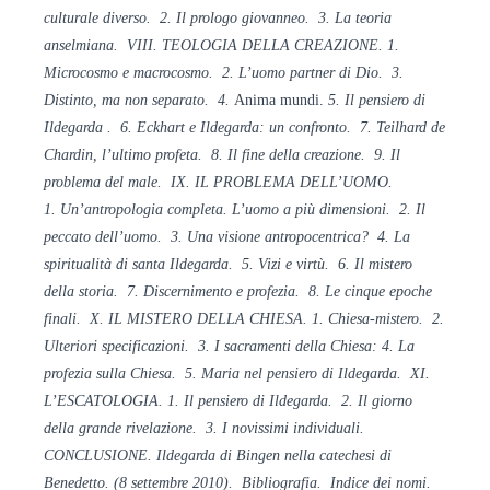
culturale diverso. 2. Il prologo
giovanneo. 3. La teoria
anselmiana. VIII. TEOLOGIA DELLA CREAZIONE. 1.
Microcosmo
e macrocosmo. 2. L’uomo partner di Dio. 3.
Distinto, ma non separato. 4.
Anima mundi.
5. Il pensiero di
Ildegarda . 6. Eckhart e Ildegarda: un confronto. 7. Teilhard de
Chardin, l’ultimo profeta.
8. Il
fine della creazione. 9. Il
problema del
male. IX. IL PROBLEMA DELL’UOMO.
1.
Un’antropologia completa. L’uomo a più dimensioni. 2. Il
peccato dell’uomo. 3. Una visione antropocentrica? 4. La
spiritualità di santa Ildegarda. 5. Vizi e virtù. 6. Il mistero
della storia. 7. Discernimento e profezia. 8. Le cinque epoche
finali. X. IL MISTERO DELLA CHIESA. 1. Chiesa-mistero. 2.
Ulteriori specificazioni. 3. I sacramenti della Chiesa: 4. La
profezia
sulla Chiesa. 5. Maria nel pensiero di
Ildegarda. XI.
L’ESCATOLOGIA. 1. Il
pensiero di Ildegarda. 2. Il giorno
della grande rivelazione. 3. I novissimi individuali.
CONCLUSIONE. Ildegarda di Bingen nella
catechesi di
Benedetto. (8 settembre 2010).
Bibliografia. Indice dei nomi.