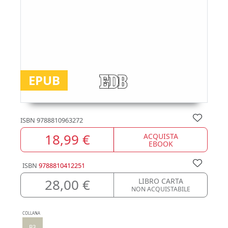
EPUB
ISBN
9788810963272
18,99 €
ACQUISTA
EBOOK
ISBN
9788810412251
28,00 €
LIBRO CARTA
NON ACQUISTABILE
COLLANA
B3