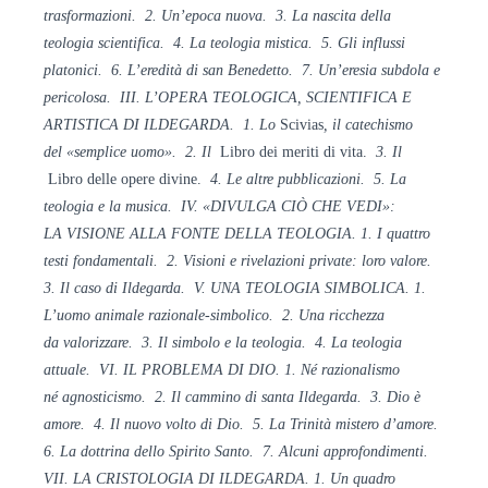
trasformazioni. 2. Un’epoca nuova. 3. La nascita della
teologia scientifica. 4. La teologia mistica. 5. Gli influssi
platonici. 6. L’eredità di san Benedetto. 7. Un’eresia subdola e
pericolosa. III. L’OPERA
TEOLOGICA, SCIENTIFICA
E
ARTISTICA DI ILDEGARDA.
1. Lo
Scivias
, il catechismo
del
«semplice uomo». 2. Il
Libro dei meriti di vita.
3. Il
Libro delle opere divine.
4. Le
altre pubblicazioni. 5. La
teologia e la
musica. IV. «DIVULGA CIÒ CHE VEDI»:
LA
VISIONE ALLA FONTE DELLA TEOLOGIA. 1. I quattro
testi fondamentali. 2. Visioni e rivelazioni private: loro valore.
3. Il caso di Ildegarda. V. UNA TEOLOGIA SIMBOLICA. 1.
L’uomo animale
razionale-simbolico. 2. Una ricchezza
da
valorizzare. 3. Il simbolo e la teologia
. 4. La teologia
attuale. VI. IL PROBLEMA DI DIO. 1. Né razionalismo
né
agnosticismo. 2. Il cammino di santa
Ildegarda. 3. Dio è
amore. 4. Il nuovo volto di Dio. 5. La Trinità mistero d’amore.
6. La dottrina dello Spirito Santo. 7. Alcuni approfondimenti.
VII. LA CRISTOLOGIA DI ILDEGARDA. 1. Un
quadro