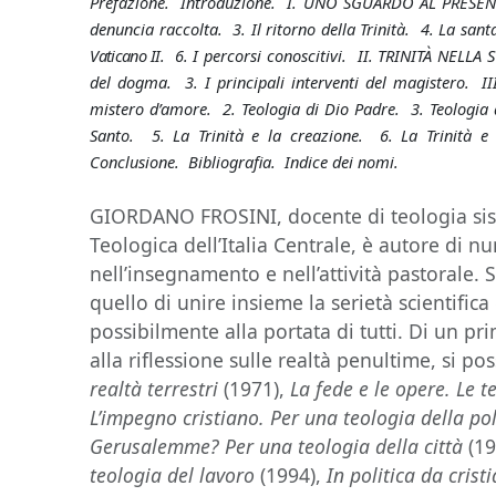
Prefazione. Introduzione. I. UNO SGUARDO AL PRESENTE
denuncia raccolta. 3. Il ritorno della Trinità. 4. La santa 
Vaticano II.
6. I percorsi conoscitivi. II. TRINITÀ NELLA S
del dogma. 3. I principali interventi del magistero. II
mistero d’amore. 2. Teologia di Dio Padre. 3. Teologia d
Santo. 5. La Trinità e la creazione. 6. La Trinità e 
Conclusione. Bibliografia. Indice dei nomi.
GIORDANO FROSINI, docente di teologia sist
Teologica dell’Italia Centrale, è autore di
nell’insegnamento e nell’attività pastorale.
quello di unire insieme la serietà scientifica
possibilmente alla portata di tutti. Di un p
alla riflessione sulle realtà penultime, si p
realtà terrestri
(1971),
La fede e le opere. Le t
L’impegno cristiano. Per una teologia della pol
Gerusalemme? Per una teologia della città
(19
teologia del lavoro
(1994),
In politica da cristi