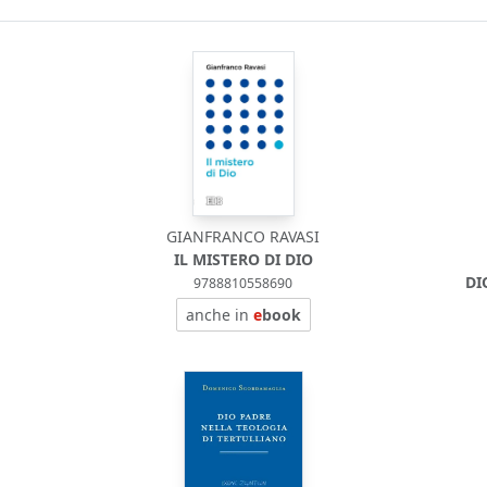
GIANFRANCO RAVASI
I
IL MISTERO DI DIO
DI
9788810558690
anche in
e
book