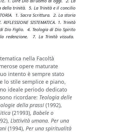
. 1. Dire Dio all’uomo di oggi. 2. La
della trinità. 5. La Trinità e il concilio
TORIA. 1. Sacra Scrittura. 2. La storia
I. RIFLESSIONE SISTEMATICA. 1. Trinità
i Dio Figlio. 4. Teologia di Dio Spirito
la redenzione. 7. La Trinità vissuta.
ematica nella Facoltà
 numerose opere maturate
 Suo intento è sempre stato
 e lo stile semplice e piano,
rimo ideale periodo dedicato
ossono ricordare:
Teologia delle
eologie della prassi
(1992),
itica
(21993),
Babele o
92),
L’attività umana. Per una
ani
(1994),
Per una spiritualità