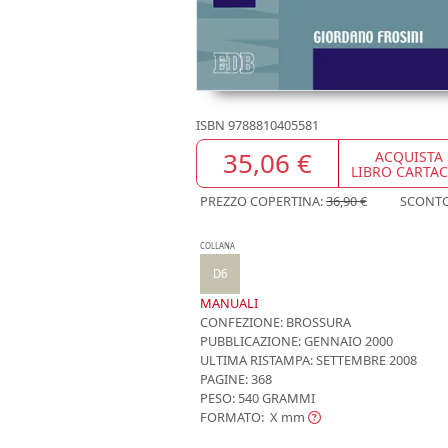
ISBN
9788810405581
35,06 €
ACQUISTA
LIBRO CARTA
PREZZO COPERTINA:
36,90 €
SCONT
COLLANA
D6
MANUALI
CONFEZIONE:
BROSSURA
PUBBLICAZIONE:
GENNAIO 2000
ULTIMA RISTAMPA:
SETTEMBRE 2008
PAGINE: 368
PESO: 540 GRAMMI
FORMATO: X
mm