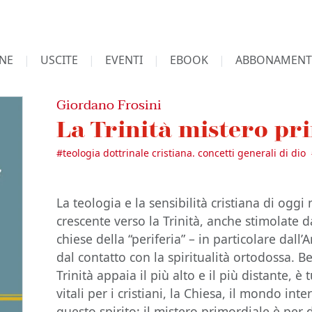
NE
USCITE
EVENTI
EBOOK
ABBONAMENT
Giordano Frosini
La Trinità mistero pr
#
teologia dottrinale cristiana. concetti generali di dio
La teologia e la sensibilità cristiana di ogg
crescente verso la Trinità, anche stimolate 
chiese della “periferia” – in particolare dall
dal contatto con la spiritualità ortodossa. 
Trinità appaia il più alto e il più distante, 
vitali per i cristiani, la Chiesa, il mondo inte
questo spirito: il mistero primordiale è per 