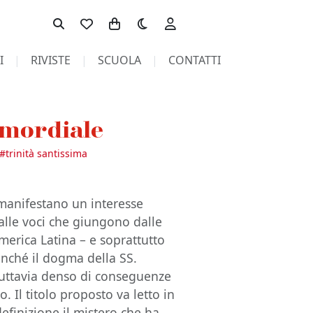
Toggle theme
I
RIVISTE
SCUOLA
CONTATTI
imordiale
#
trinità santissima
i manifestano un interesse
dalle voci che giungono dalle
’America Latina – e soprattutto
Benché il dogma della SS.
è tuttavia denso di conseguenze
ro. Il titolo proposto va letto in
definizione il mistero che ha