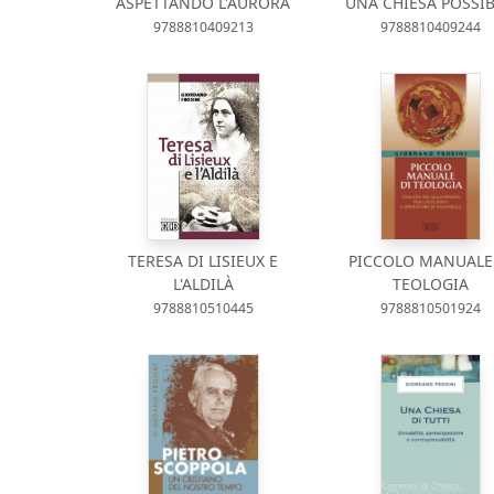
ASPETTANDO L'AURORA
UNA CHIESA POSSIB
9788810409213
9788810409244
TERESA DI LISIEUX E
PICCOLO MANUALE
L'ALDILÀ
TEOLOGIA
9788810510445
9788810501924