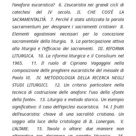
l’anafora eucaristica? 6. L’eucaristia nei grandi cicli di
catechesi del IV secolo. II. CHE COS’È LA
SACRAMENTALITÀ.
7.
Perché è stata utilizzata la parola
sacramentum
per designare i sacramenti cristiani
?
8.
Elementi agostiniani necessari per la concezione
sacramentale della liturgia. 9. La partecipazione attiva
alla liturgia e l’efficacia dei sacramenti. III. RIFORMA
LITURGICA.
10. La riforma liturgica e il
Consilium
nel
1965. 11. Il ruolo di Cipriano Vagaggini nella
composizione delle preghiere eucaristiche del messale di
Paolo VI. IV. METODOLOGIA DELLA RICERCA NEGLI
STUDI LITURGICI. 12. Un criterio particolare nella
tecnica di costruzione delle anafore: l’uso della «fonte
della fonte». 13. Liturgia e metodo storico. Un esempio
significativo: il caso dell’epiclesi eucaristica. 14. I frutti
dell’eucaristia: chiave di una sacralità cristiana. Un
saggio alla luce della cristologia di B. Lonergan. V.
L’ALTARE
.
15. Tavola o altare: due maniere non
alternative per designare un oggetto liturgico. 16.