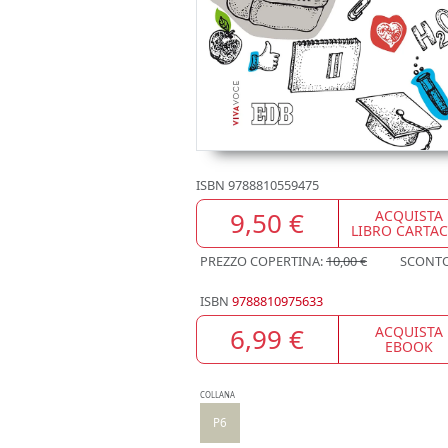
ISBN
9788810559475
9,50 €
ACQUISTA
LIBRO CARTA
PREZZO COPERTINA:
10,00 €
SCONT
ISBN
9788810975633
6,99 €
ACQUISTA
EBOOK
COLLANA
P6