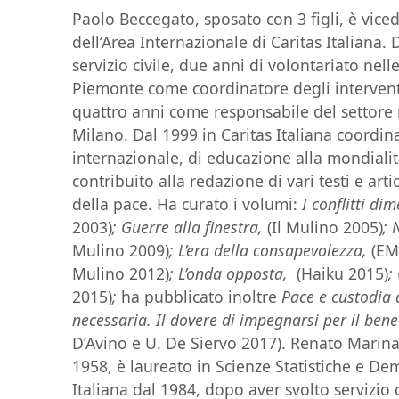
Paolo Beccegato, sposato con 3 figli, è vice
dell’Area Internazionale di Caritas Italiana.
servizio civile, due anni di volontariato nell
Piemonte come coordinatore degli interventi
quattro anni come responsabile del settore 
Milano. Dal 1999 in Caritas Italiana coordina
internazionale, di educazione alla mondialità
contribuito alla redazione di vari testi e arti
della pace. Ha curato i volumi:
I conflitti di
2003)
;
Guerre alla finestra
,
(Il Mulino 2005)
; 
Mulino 2009)
;
L
’era della consapevolezza,
(EM
Mulino 2012)
; L’onda opposta,
(Haiku 2015)
;
2015)
;
ha pubblicato inoltre
Pace e custodia 
necessaria. Il dovere di impegnarsi per il ben
D’Avino e U. De Siervo 2017). Renato Marin
1958, è laureato in Scienze Statistiche e De
Italiana dal 1984, dopo aver svolto servizio 