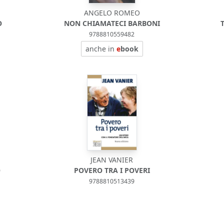
ANGELO ROMEO
O
NON CHIAMATECI BARBONI
9788810559482
anche in
e
book
JEAN VANIER
O
POVERO TRA I POVERI
9788810513439