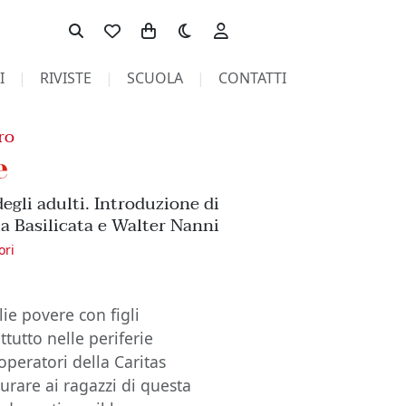
Toggle theme
I
RIVISTE
SCUOLA
CONTATTI
ro
e
degli adulti. Introduzione di
a Basilicata e Walter Nanni
ori
lie povere con figli
tutto nelle periferie
operatori della Caritas
curare ai ragazzi di questa