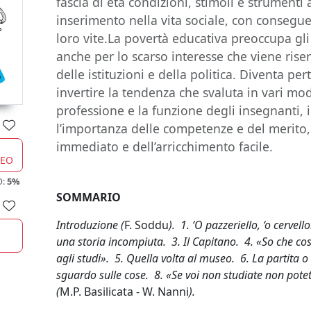
fascia di età condizioni, stimoli e strumenti 
inserimento nella vita sociale, con consegu
loro vite.La povertà educativa preoccupa gli 
anche per lo scarso interesse che viene ris
delle istituzioni e della politica. Diventa p
invertire la tendenza che svaluta in vari modi
professione e la funzione degli insegnanti, i
l’importanza delle competenze e del merito,
immediato e dell’arricchimento facile.
CEO
O:
5%
SOMMARIO
Introduzione (
F. Soddu
). 1. ‘O pazzeriello, ‘o cerve
una storia incompiuta. 3. Il Capitano. 4. «So che cos
agli studi». 5. Quella volta al museo. 6. La partita o 
sguardo sulle cose. 8. «Se voi non studiate non potet
(
M.P. Basilicata - W. Nanni
).