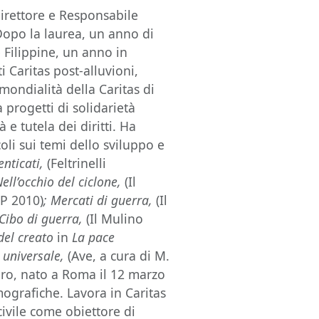
direttore e Responsabile
 Dopo la laurea, un anno di
e Filippine, un anno in
 Caritas post-alluvioni,
mondialità della Caritas di
 progetti di solidarietà
 e tutela dei diritti. Ha
coli sui temi dello sviluppo e
menticati,
(Feltrinelli
Nell’occhio del ciclone,
(Il
P 2010)
; Mercati di guerra,
(Il
Cibo di guerra
,
(Il Mulino
del creato
in
La pace
e universale,
(Ave, a cura di M.
aro, nato a Roma il 12 marzo
mografiche. Lavora in Caritas
civile come obiettore di