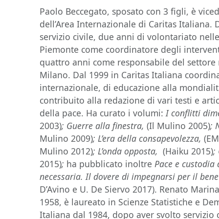
Paolo Beccegato, sposato con 3 figli, è vice
dell’Area Internazionale di Caritas Italiana.
servizio civile, due anni di volontariato nell
Piemonte come coordinatore degli interventi
quattro anni come responsabile del settore 
Milano. Dal 1999 in Caritas Italiana coordina
internazionale, di educazione alla mondialità
contribuito alla redazione di vari testi e arti
della pace. Ha curato i volumi:
I conflitti di
2003)
;
Guerre alla finestra
,
(Il Mulino 2005)
; 
Mulino 2009)
;
L
’era della consapevolezza,
(EM
Mulino 2012)
; L’onda opposta,
(Haiku 2015)
;
2015)
;
ha pubblicato inoltre
Pace e custodia 
necessaria. Il dovere di impegnarsi per il ben
D’Avino e U. De Siervo 2017). Renato Marin
1958, è laureato in Scienze Statistiche e De
Italiana dal 1984, dopo aver svolto servizio 