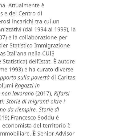
ma. Attualmente è
s e del Centro di
si incarichi tra cui un
izzativi (dal 1994 al 1999), la
07) e la collaborazione per
ssier Statistico Immigrazione
tas Italiana nella CUIS
tatistica) dell’Istat. È autore
me 1993) e ha curato diverse
pporto sulla povertà
di Caritas
volumi
Ragazzi in
e non lavorano
(2017),
Rifarsi
ti. Storie di migranti oltre i
no da riempire. Storie di
019).Francesco Soddu è
, economista del territorio è
 immobiliare. È Senior Advisor