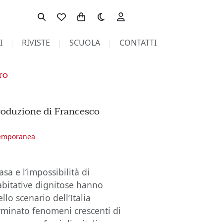
Toggle theme
I
RIVISTE
SCUOLA
CONTATTI
ro
roduzione di Francesco
temporanea
casa e l’impossibilità di
abitative dignitose hanno
lo scenario dell’Italia
rminato fenomeni crescenti di