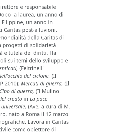
direttore e responsabile
 Dopo la laurea, un anno di
e Filippine, un anno in
 Caritas post-alluvioni,
mondialità della Caritas di
 progetti di solidarietà
 e tutela dei diritti. Ha
coli sui temi dello sviluppo e
menticati,
(Feltrinelli
Nell’occhio del ciclone,
(Il
P 2010)
; Mercati di guerra,
(Il
Cibo di guerra
,
(Il Mulino
del creato
in
La pace
e universale,
(Ave, a cura di M.
aro, nato a Roma il 12 marzo
mografiche. Lavora in Caritas
civile come obiettore di