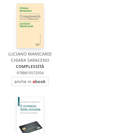
LUCIANO MANICARDI
CHIARA SARACENO
COMPLESSITÀ
9788810572054
anche in
e
book