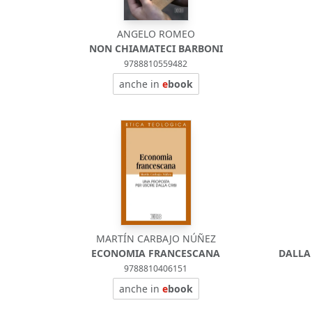
ANGELO ROMEO
NON CHIAMATECI BARBONI
9788810559482
anche in
e
book
MARTÍN CARBAJO NÚÑEZ
ECONOMIA FRANCESCANA
DALLA
9788810406151
anche in
e
book