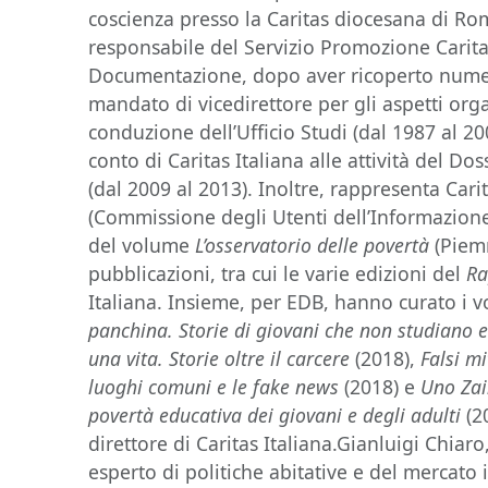
coscienza presso la Caritas diocesana di Ro
responsabile del Servizio Promozione Carita
Documentazione, dopo aver ricoperto numero
mandato di vicedirettore per gli aspetti organ
conduzione dell’Ufficio Studi (dal 1987 al 20
conto di Caritas Italiana alle attività del Do
(dal 2009 al 2013). Inoltre, rappresenta Cari
(Commissione degli Utenti dell’Informazione S
del volume
L’osservatorio delle povertà
(Piem
pubblicazioni, tra cui le varie edizioni del
Ra
Italiana. Insieme, per EDB, hanno curato i 
panchina.
Storie di giovani che non studiano 
una vita. Storie oltre il carcere
(2018),
Falsi mi
luoghi comuni e le fake news
(2018) e
Uno Zai
povertà educativa dei giovani e degli adulti
(2
direttore di Caritas Italiana.Gianluigi Chiaro
esperto di politiche abitative e del mercato