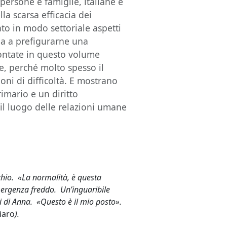
persone e famiglie, italiane e
la scarsa efficacia dei
to in modo settoriale aspetti
ia a prefigurarne una
ccontate in questo volume
e, perché molto spesso il
ioni di difficoltà. E mostrano
imario e un diritto
il luogo delle relazioni umane
chio. «La normalità, è questa
mergenza freddo. Un’inguaribile
i di Anna. «Questo è il mio posto».
iaro
).