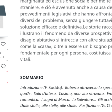
marginalità ed esclusione sociale per molte 
straniere, e ciò è avvenuto anche a causa del
provvedimenti legislativi che hanno affronta
diversi del problema, senza giungere tuttav
soluzione efficace e definitiva.Le storie ra
illustrano il fenomeno da diverse prospettiv
disagio abitativo si intreccia con altre situaz
come la «casa», oltre a essere un bisogno pr
fondamentale per ogni persona, costituisca 
A
BILE
vitali.
SOMMARIO
Introduzione (
F. Soddu
).
Roberta attraverso lo spec
qua?». Sala d’attesa. Cosimo, una vita ritrovata. E
romantica. I sogni di Marco. Io Salvatore… Gli occh
Dalle stalle, alle stelle, alle stalle. Postfazione (
G. Ch