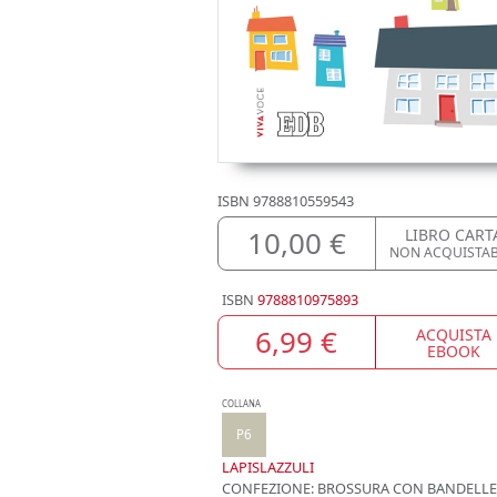
ISBN
9788810559543
10,00 €
LIBRO CART
NON ACQUISTA
ISBN
9788810975893
6,99 €
ACQUISTA
EBOOK
COLLANA
P6
LAPISLAZZULI
CONFEZIONE:
BROSSURA CON BANDELLE