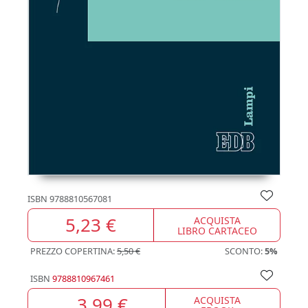
ISBN
9788810567081
5,23 €
ACQUISTA
LIBRO CARTACEO
PREZZO COPERTINA:
5,50 €
SCONTO:
5%
ISBN
9788810967461
3,99 €
ACQUISTA