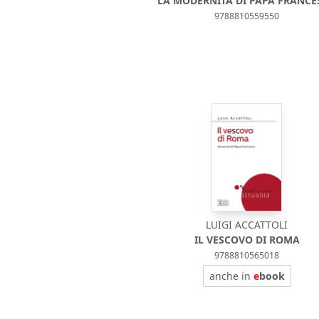
LA MODERNITÀ DI PAPA FRANCE
9788810559550
LUIGI ACCATTOLI
IL VESCOVO DI ROMA
9788810565018
anche in
e
book