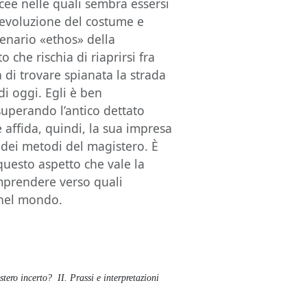
incee nelle quali sembra essersi
n’evoluzione del costume e
lenario «ethos» della
o che rischia di riaprirsi fra
 di trovare spianata la strada
di oggi. Egli è ben
uperando l’antico dettato
e affida, quindi, la sua impresa
 dei metodi del magistero. È
questo aspetto che vale la
omprendere verso quali
 nel mondo.
tero incerto? II. Prassi e interpretazioni