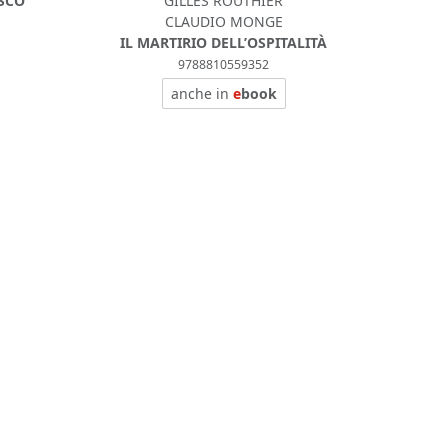
SCO
GILLES ROUTHIER
CLAUDIO MONGE
IL MARTIRIO DELL’OSPITALITÀ
9788810559352
anche in
e
book