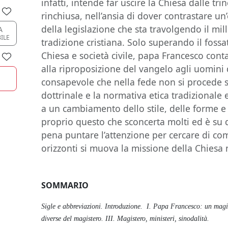
infatti, intende far uscire la Chiesa dalle tr
rinchiusa, nell’ansia di dover contrastare u
della legislazione che sta travolgendo il mil
A
BILE
tradizione cristiana. Solo superando il fossat
Chiesa e società civile, papa Francesco conta
alla riproposizione del vangelo agli uomini 
consapevole che nella fede non si procede s
dottrinale e la normativa etica tradizionale 
a un cambiamento dello stile, delle forme e
proprio questo che sconcerta molti ed è su 
pena puntare l’attenzione per cercare di c
orizzonti si muova la missione della Chiesa
SOMMARIO
Sigle e abbreviazioni. Introduzione. I. Papa Francesco: un magis
diverse del magistero. III. Magistero, ministeri, sinodalità.