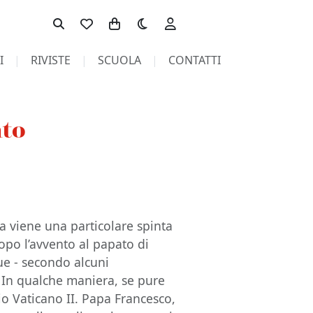
Toggle theme
I
RIVISTE
SCUOLA
CONTATTI
nto
ca viene una particolare spinta
opo l’avvento al papato di
ue - secondo alcuni
 In qualche maniera, se pure
lio Vaticano II. Papa Francesco,