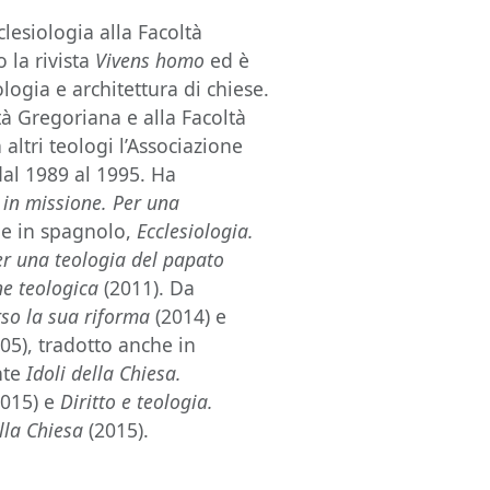
lesiologia alla Facoltà
o la rivista
Vivens homo
ed è
logia e architettura di chiese.
tà Gregoriana e alla Facoltà
altri teologi l’Associazione
 dal 1989 al 1995. Ha
 in missione. Per una
he in spagnolo,
Ecclesiologia.
er una teologia del papato
ne teologica
(2011). Da
rso la sua riforma
(2014) e
05), tradotto anche in
nte
Idoli della Chiesa.
2015) e
Diritto e teologia.
lla Chiesa
(2015).