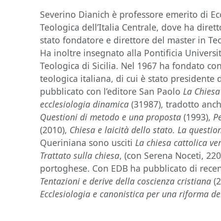
Severino Dianich è professore emerito di Ecc
Teologica dell’Italia Centrale, dove ha dirett
stato fondatore e direttore del master in Teo
Ha inoltre insegnato alla Pontificia Universi
Teologica di Sicilia. Nel 1967 ha fondato con 
teologica italiana, di cui è stato presidente
pubblicato con l’editore San Paolo
La
Chiesa
ecclesiologia dinamica
(31987), tradotto anc
Questioni di metodo e una proposta
(1993),
P
(2010),
Chiesa e laicità dello stato. La questio
Queriniana sono usciti
La chiesa cattolica ve
Trattato sulla chiesa
, (con Serena Noceti, 220
portoghese. Con EDB ha pubblicato di rece
Tentazioni e derive della coscienza cristiana
(
Ecclesiologia e canonistica per una riforma de