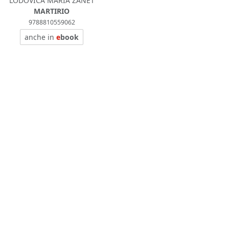
LODOVICA MARIA ZANET
MARTIRIO
9788810559062
anche in
e
book