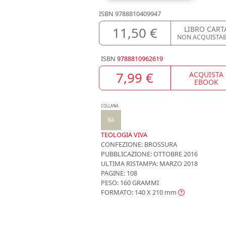
ISBN
9788810409947
11,50 €
LIBRO CART
NON ACQUISTA
ISBN
9788810962619
7,99 €
ACQUISTA
EBOOK
COLLANA
B4
TEOLOGIA VIVA
CONFEZIONE:
BROSSURA
PUBBLICAZIONE:
OTTOBRE 2016
ULTIMA RISTAMPA:
MARZO 2018
PAGINE: 108
PESO: 160 GRAMMI
FORMATO: 140 X 210
mm