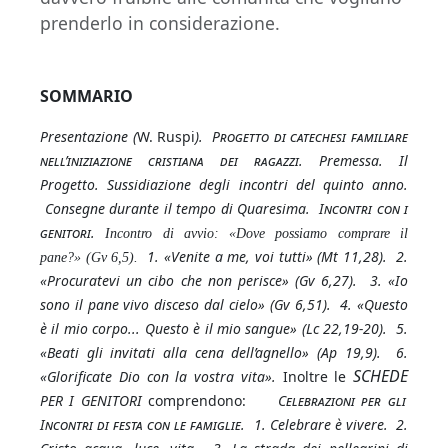
prenderlo in considerazione.
SOMMARIO
Presentazione (
W. Ruspi
).
Progetto di catechesi familiare
nell’iniziazione cristiana dei ragazzi.
Premessa. Il
Progetto. Sussidiazione degli incontri del quinto anno.
Consegne durante il tempo di Quaresima.
Incontri con i
genitori
.
Incontro di avvio: «Dove possiamo comprare il
1. «Venite a me, voi tutti» (Mt 11,28). 2.
pane?» (Gv 6,5).
«Procuratevi un cibo che non perisce» (Gv 6,27). 3. «Io
sono il pane vivo disceso dal cielo» (Gv 6,51). 4. «Questo
è il mio corpo... Questo è il mio sangue» (Lc 22,19-20). 5.
«Beati gli invitati alla cena dell’agnello» (Ap 19,9). 6.
S
C
H
E
D
E
«Glorificate Dio con la vostra vita».
Inoltre le
PER I GENITORI
comprendono:
Celebrazioni per gli
Incontri di festa con le famiglie.
1. Celebrare è vivere. 2.