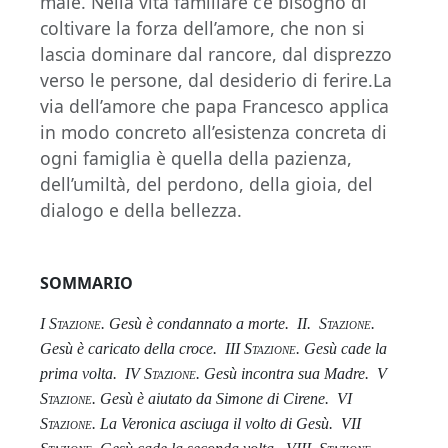
male. Nella vita familiare c’è bisogno di
coltivare la forza dell’amore, che non si
lascia dominare dal rancore, dal disprezzo
verso le persone, dal desiderio di ferire.La
via dell’amore che papa Francesco applica
in modo concreto all’esistenza concreta di
ogni famiglia è quella della pazienza,
dell’umiltà, del perdono, della gioia, del
dialogo e della bellezza.
SOMMARIO
I
Stazione
. Gesù è condannato a morte.
II.
Stazione
.
Gesù è caricato della croce.
III
Stazione
. Gesù cade la
prima volta.
IV
Stazione
. Gesù incontra sua Madre.
V
Stazione
. Gesù è aiutato da Simone di Cirene.
VI
Stazione
. La Veronica asciuga il volto di Gesù.
VII