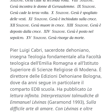
Stazione
. Gesù cade la seconda volta.
VIII
Stazione
.
Gesù incontra le donne di Gerusalemme.
IX
Stazione
.
Gesù cade la terza volta.
X
Stazione
. Gesù è spogliato
delle vesti.
XI
Stazione
. Gesù è inchiodato sulla croce.
XII
Stazione
. Gesù muore in croce.
XIII
Stazione
. Gesù è
deposto dalla croce.
XIV
Stazione
. Gesù è posto nel
sepolcro.
XV
Stazione
. Gesù risorge da morte.
Pier Luigi Cabri, sacerdote dehoniano,
insegna Teologia fondamentale alla Facoltà
teologica dell’Emilia Romagna e all’Istituto
Superiore di Scienze Religiose di Modena. È
direttore delle Edizioni Dehoniane Bologna,
dove da anni segue in particolare il
comparto EDB scuola. Ha pubblicato
La
lettura infinita. Interpretazioni talmudiche di
Emmanuel Lévinas
(Garamond 1993),
Sulla
difficile arte di amare. Con Lévinas e oltre