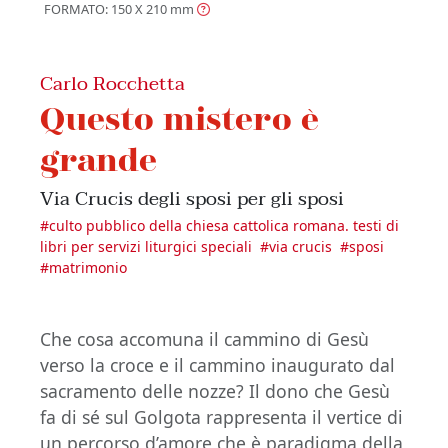
FORMATO: 150 X 210
mm
Carlo Rocchetta
Questo mistero è
grande
Via Crucis degli sposi per gli sposi
#
culto pubblico della chiesa cattolica romana. testi di
libri per servizi liturgici speciali
#
via crucis
#
sposi
#
matrimonio
Che cosa accomuna il cammino di Gesù
verso la croce e il cammino inaugurato dal
sacramento delle nozze? Il dono che Gesù
fa di sé sul Golgota rappresenta il vertice di
un percorso d’amore che è paradigma della