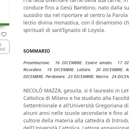
l’ha fatta diventare carne della sua carne, i
conduce fino a Gesù Bambino, nato dalla sua 
sussidio sta nel riportare al centro la Parola
lectio divina monastica, con il dinamismo che
spirituali di sant’Ignazio di Loyola.
A
BILE
SOMMARIO
Presentazione. 16 DICEMBRE. Essere amato. 17 D
Ricordare. 19 DICEMBRE. Lottare. 20 DICEMBRE. As
DICEMBRE. Perdonare. 23 DICEMBRE. Morire. 24 DICEM
NICOLÒ MAZZA, gesuita, si è laureato in Lett
Cattolica di Milano e ha studiato alla Facoltà
Settentrionale e all’Università Gregoriana 
alcuni anni nelle scuole secondarie e fino 
cultore della materia alla cattedra di Introd
dell’Università Cattolica. Lettore appassionat