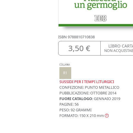
ISBN
9788810710838
3,50 €
LIBRO CART
NON ACQUISTA
COLLANA
R1
SUSSIDI PER I TEMPI LITURGICI
CONFEZIONE:
PUNTO METALLICO
PUBBLICAZIONE:
OTTOBRE 2014
FUORI CATALOGO
: GENNAIO 2019
PAGINE: 56
PESO: 92 GRAMMI
FORMATO: 150 X 210
mm