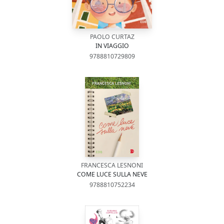
PAOLO CURTAZ
IN VIAGGIO
9788810729809
FRANCESCA LESNONI
COME LUCE SULLA NEVE
9788810752234