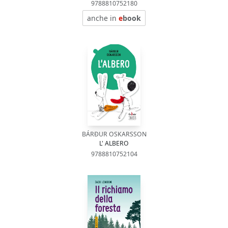
9788810752180
anche in
e
book
BÁRĐUR OSKARSSON
L' ALBERO
9788810752104