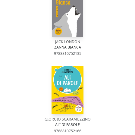
JACK LONDON
ZANNA BIANCA
9788810752135
GIORGIO SCARAMUZZINO
ALI DI PAROLE
9788810752166