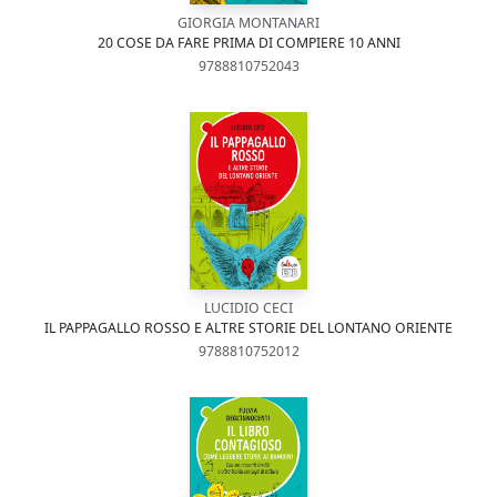
GIORGIA MONTANARI
20 COSE DA FARE PRIMA DI COMPIERE 10 ANNI
9788810752043
LUCIDIO CECI
IL PAPPAGALLO ROSSO E ALTRE STORIE DEL LONTANO ORIENTE
9788810752012