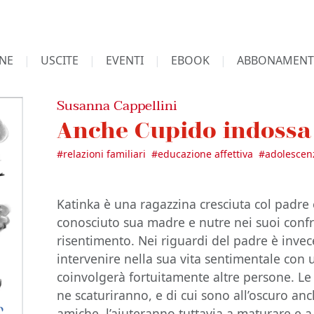
NE
USCITE
EVENTI
EBOOK
ABBONAMENT
Susanna Cappellini
Anche Cupido indossa 
#
relazioni familiari
#
educazione affettiva
#
adolescen
Katinka è una ragazzina cresciuta col padre 
conosciuto sua madre e nutre nei suoi conf
risentimento. Nei riguardi del padre è invec
intervenire nella sua vita sentimentale con 
coinvolgerà fortuitamente altre persone. Le
ne scaturiranno, e di cui sono all’oscuro anc
amiche, l’aiuteranno tuttavia a maturare e 