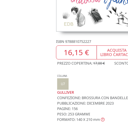
ISBN
9788810752227
16,15 €
ACQUISTA
LIBRO CARTA
PREZZO COPERTINA:
17,00 €
SCONT
COLLANA
U7
GULLIVER
CONFEZIONE:
BROSSURA CON BANDELLE
PUBBLICAZIONE:
DICEMBRE 2023
PAGINE: 156
PESO: 253 GRAMMI
FORMATO: 140 X 210
mm