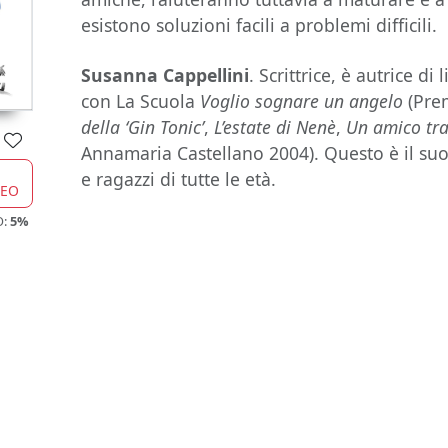
esistono soluzioni facili a problemi difficili.
Susanna Cappellini
. Scrittrice, è autrice di
con La Scuola
Voglio sognare un angelo
(Prem
della ‘Gin Tonic’
,
L’estate di Nenè
,
Un amico tra
Annamaria Castellano 2004). Questo è il su
e ragazzi di tutte le età.
CEO
O:
5%