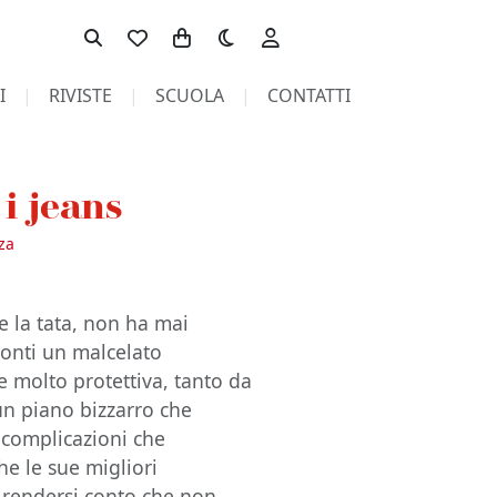
Toggle theme
I
RIVISTE
SCUOLA
CONTATTI
i jeans
za
e la tata, non ha mai
ronti un malcelato
e molto protettiva, tanto da
un piano bizzarro che
 complicazioni che
he le sue migliori
a rendersi conto che non