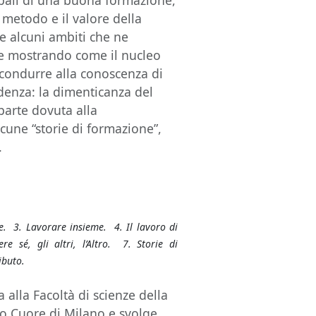
ipali di una buona formazione,
 metodo e il valore della
e alcuni ambiti che ne
ede mostrando come il nucleo
ondurre alla conoscenza di
ndenza: la dimenticanza del
parte dovuta alla
lcune “storie di formazione”,
.
. 3. Lavorare insieme. 4. Il lavoro di
e sé, gli altri, l’Altro. 7. Storie di
ibuto.
 alla Facoltà di scienze della
ro Cuore di Milano e svolge