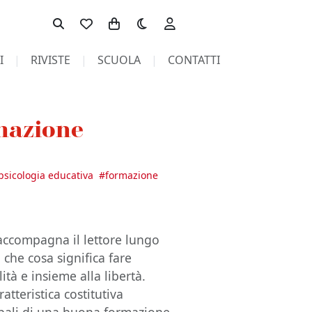
Toggle theme
I
RIVISTE
SCUOLA
CONTATTI
mazione
, psicologia educativa
#
formazione
 accompagna il lettore lungo
che cosa significa fare
tà e insieme alla libertà.
atteristica costitutiva