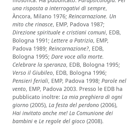
filosofica. Ha pubblicato:
Parapsicologia. Per
una risposta a interrogativi di sempre
,
Àncora, Milano 1976;
Reincarnazione. Un
mito che rinasce
, EMP, Padova 1987;
Direzione spirituale e cristiani comuni
, EDB,
Bologna 1991;
Lettere a Patrizia
, EMP,
Padova 1989;
Reincarnazione?
, EDB,
Bologna 1995;
Dare voce alla morte.
Celebrare la speranza
, EDB, Bologna 1995;
Verso il Giubileo
, EDB, Bologna 1996;
Pensieri feriali
, EMP, Padova 1998;
Parole nel
vento
, EMP, Padova 2003. Presso le EDB ha
pubblicato inoltre:
La mia preghiera di ogni
giorno
(2005),
La festa del perdono
(2006),
Hai invitato anche me! La Comunione dei
bambini
e
Le regole del gioco
(2008).