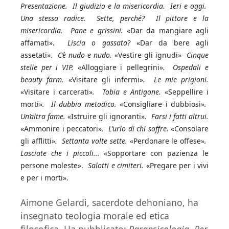
Presentazione.
Il giudizio e la misericordia. Ieri e oggi.
Una stessa radice. Sette, perché? Il pittore e la
misericordia. Pane e grissini.
«Dar da mangiare agli
affamati».
Liscia o gassata?
«Dar da bere agli
assetati».
C’è nudo e nudo.
«Vestire gli ignudi»
Cinque
stelle per i VIP.
«Alloggiare i pellegrini»
. Ospedali e
beauty farm.
«Visitare gli infermi»
. Le mie prigioni.
«Visitare i carcerati»
. Tobia e Antigone.
«Seppellire i
morti»
. Il dubbio metodico.
«Consigliare i dubbiosi»
.
Un’altra fame.
«Istruire gli ignoranti»
. Farsi i fatti altrui.
«Ammonire i peccatori»
. L’urlo di chi soffre.
«Consolare
gli afflitti»
. Settanta volte sette.
«Perdonare le offese»
.
Lasciate che i piccoli...
«Sopportare con pazienza le
persone moleste».
Salotti e cimiteri.
«Pregare per i vivi
e per i morti».
Aimone Gelardi, sacerdote dehoniano, ha
insegnato teologia morale ed etica