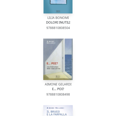
LILIA BONOMI
DOLORI INUTILI
9788810808504
AIMONE GELARDI
E… POI?
9788810808498