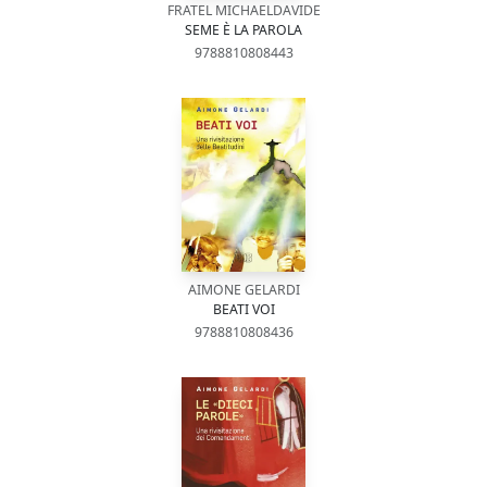
FRATEL MICHAELDAVIDE
SEME È LA PAROLA
9788810808443
AIMONE GELARDI
BEATI VOI
9788810808436