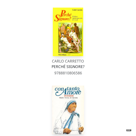
CARLO CARRETTO
PERCHÉ SIGNORE?
9788810806586