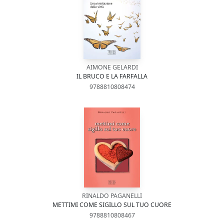
AIMONE GELARDI
IL BRUCO E LA FARFALLA
9788810808474
RINALDO PAGANELLI
METTIMI COME SIGILLO SUL TUO CUORE
9788810808467