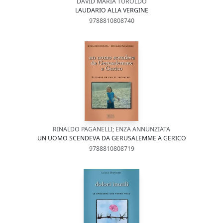
DAVID MARIA TUROLDO
LAUDARIO ALLA VERGINE
9788810808740
RINALDO PAGANELLI; ENZA ANNUNZIATA
UN UOMO SCENDEVA DA GERUSALEMME A GERICO
9788810808719