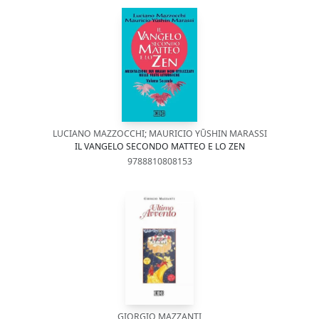
LUCIANO MAZZOCCHI; MAURICIO YŪSHIN MARASSI
IL VANGELO SECONDO MATTEO E LO ZEN
9788810808153
GIORGIO MAZZANTI