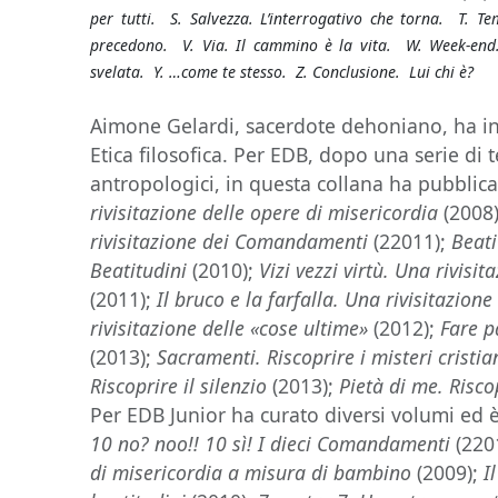
per tutti. S. Salvezza. L’interrogativo che torna. T. T
precedono. V. Via. Il cammino è la vita. W. Week-end.
svelata. Y. …come te stesso. Z. Conclusione. Lui chi è?
Aimone Gelardi, sacerdote dehoniano, ha i
Etica filosofica. Per EDB, dopo una serie di t
antropologici, in questa collana ha pubblic
rivisitazione delle opere di misericordia
(2008
rivisitazione dei Comandamenti
(22011);
Beati
Beatitudini
(2010);
Vizi vezzi virtù. Una rivisit
(2011);
Il bruco e la farfalla. Una rivisitazione 
rivisitazione delle «cose ultime»
(2012);
Fare p
(2013);
Sacramenti. Riscoprire i misteri cristia
Riscoprire il silenzio
(2013);
Pietà di me. Risco
Per EDB Junior ha curato diversi volumi ed 
10 no? noo!! 10 sì! I dieci Comandamenti
(220
di misericordia a misura di bambino
(2009);
I