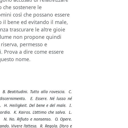
o che sostenere le
uomini così che possano essere
o il bene ed evitando il male,
nza trascurare le altre gioie
volume non propone quindi
n riserva, permesso e
i. Prova a dire come essere
 questo nome.
B. Beatitudini. Tutto alla rovescia. C.
 discernimento. E. Essere. Né lusso né
. H. Heiligkeit. Del bene e del male. I.
cordia. K. Kairos. L’attimo che salva. L.
. N. No. Rifiuto e nonsenso. O. Opere.
do. Vivere l’attesa. R. Regola. D’oro e