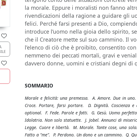
la morale. Eppure i moralisti non fanno altr
rivendicazioni della ragione a guidare gli 
felici. Perché farsi presenti a Dio, compiend
introduce l’uomo nella gioia dello spirito, se
che il Creatore mette sul suo cammino. Il 
A
l’elenco di ciò che è proibito, consentito co
BILE
nemmeno dei peccati mortali, gravi e venial
davvero donne, uomini e cristiani degni di
SOMMARIO
M
orale e felicità: una premessa. A. Amore. Due in uno. 
Croce. Portare, farsi portare. D. Dignità. Coscienza e
optional. F. Fede. Parole e fatti. G. Gesù. Uomo perfetto
Idolatria. Non solo statuette. J. Jobel. Annunci di miseri
Legge. Cuore e libertà. M. Morale. Tante cose, una sola
Fatto a “me”. P. Perdono. Un dono e un cammino. Q. Quan