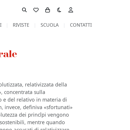
Toggle theme
I
RIVISTE
SCUOLA
CONTATTI
rale
lutizzata, relativizzata della
», concentrata sulla
 e del relativo in materia di
n, invece, definiva «sfortunati»
olutezza dei princîpi vengono
insostenibili, mentre quando
ono accusati di relativizzare