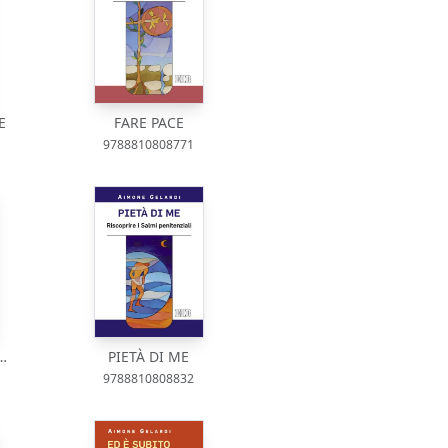
E
FARE PACE
9788810808771
…
PIETÀ DI ME
9788810808832