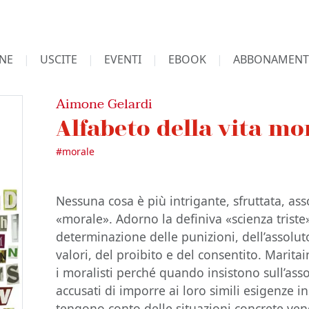
NE
USCITE
EVENTI
EBOOK
ABBONAMENT
Aimone Gelardi
Alfabeto della vita mo
#
morale
Nessuna cosa è più intrigante, sfruttata, asso
«morale». Adorno la definiva «scienza triste
determinazione delle punizioni, dell’assoluto
valori, del proibito e del consentito. Maritai
i moralisti perché quando insistono sull’ass
accusati di imporre ai loro simili esigenze 
tengono conto delle situazioni concrete veng