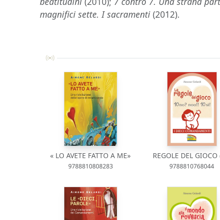
beatitudini
(2010);
7 contro 7. Una strana partit
magnifici sette. I sacramenti
(2012).
« LO AVETE FATTO A ME»
REGOLE DEL GIOCO (
9788810808283
9788810768044