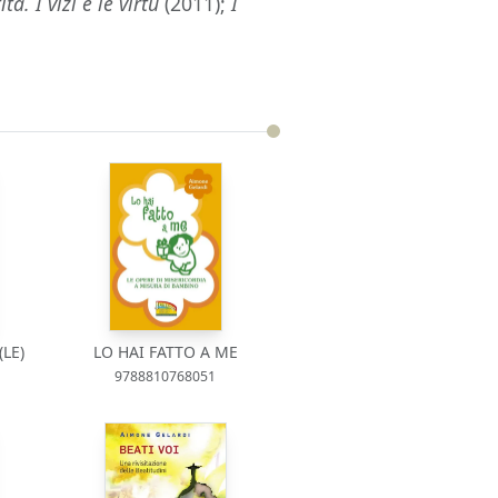
a. I vizi e le virtù
(2011);
I
LE)
LO HAI FATTO A ME
9788810768051