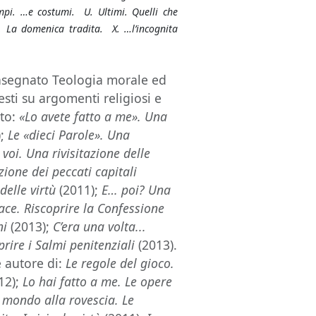
empi. …e costumi. U. Ultimi. Quelli che
 La domenica tradita. X. …l’incognita
nsegnato Teologia morale ed
esti su argomenti religiosi e
ato:
«Lo avete fatto a me». Una
);
Le «dieci Parole». Una
 voi. Una rivisitazione delle
azione dei peccati capitali
delle virtù
(2011);
E… poi? Una
ace. Riscoprire la Confessione
ni
(2013);
C’era una volta...
prire i Salmi penitenziali
(2013).
è autore di:
Le regole del gioco.
12);
Lo hai fatto a me. Le opere
l mondo alla rovescia. Le