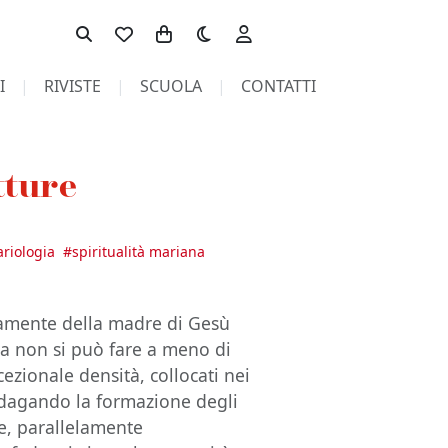
Toggle theme
I
RIVISTE
SCUOLA
CONTATTI
tture
riologia
#
spiritualità mariana
citamente della madre di Gesù
a non si può fare a meno di
eccezionale densità, collocati nei
 Indagando la formazione degli
he, parallelamente