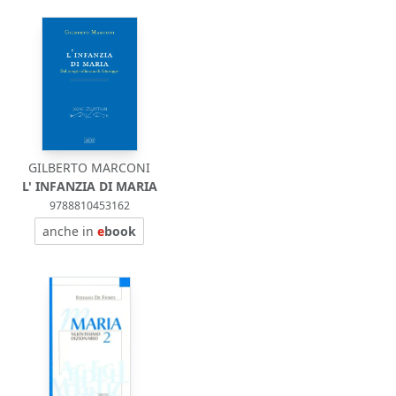
GILBERTO MARCONI
L' INFANZIA DI MARIA
9788810453162
anche in
e
book