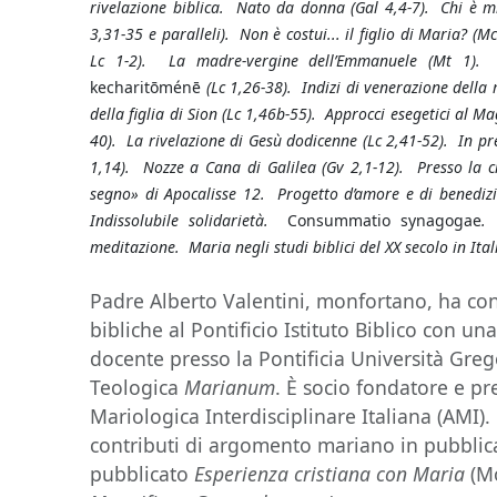
rivelazione biblica. Nato da donna (Gal 4,4-7). Chi è mi
3,31-35 e paralleli). Non è costui... il figlio di Maria? (Mc
Lc 1-2). La madre-vergine dell’Emmanuele (Mt 1).
kecharitōménē
(Lc 1,26-38). Indizi di venerazione della 
della figlia di Sion (Lc 1,46b-55). Approcci esegetici al Mag
40). La rivelazione di Gesù dodicenne (Lc 2,41-52). In p
1,14). Nozze a Cana di Galilea (Gv 2,1-12). Presso la c
segno» di Apocalisse 12. Progetto d’amore e di benedizi
Indissolubile solidarietà.
Consummatio synagogae
.
meditazione. Maria negli studi biblici del XX secolo in Ital
Padre Alberto Valentini, monfortano, ha con
bibliche al Pontificio Istituto Biblico con una
docente presso la Pontificia Università Grego
Teologica
Marianum
. È socio fondatore e pr
Mariologica Interdisciplinare Italiana (AMI).
contributi di argomento mariano in pubblica
pubblicato
Esperienza cristiana con
Maria
(Mo