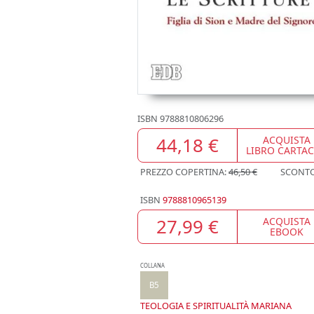
ISBN
9788810806296
44,18 €
ACQUISTA
LIBRO CARTA
PREZZO COPERTINA:
46,50 €
SCONT
ISBN
9788810965139
27,99 €
ACQUISTA
EBOOK
COLLANA
B5
TEOLOGIA E SPIRITUALITÀ MARIANA