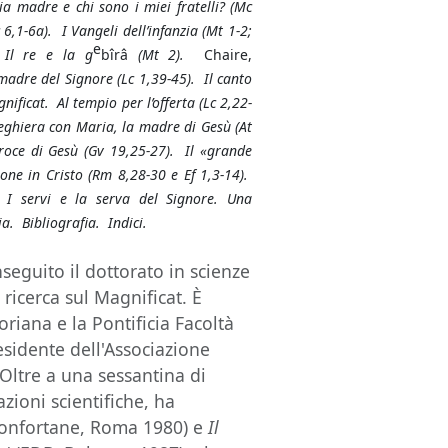
a madre e chi sono i miei fratelli? (Mc
 6,1-6a). I Vangeli dell’infanzia (Mt 1-2;
e
 Il re e la g
bîrâ
(Mt 2).
Chaire,
madre del Signore (Lc 1,39-45). Il canto
nificat. Al tempio per l’offerta (Lc 2,22-
reghiera con Maria, la madre di Gesù (At
roce di Gesù (Gv 19,25-27). Il «grande
one in Cristo (Rm 8,28-30 e Ef 1,3-14).
 I servi e la serva del Signore. Una
ia. Bibliografia. Indici.
seguito il dottorato in scienze
 ricerca sul Magnificat. È
riana e la Pontificia Facoltà
esidente dell'Associazione
 Oltre a una sessantina di
zioni scientifiche, ha
nfortane, Roma 1980) e
Il