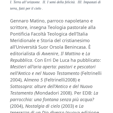
I. Terra all’orizzonte. II.
I semi della felicità. III.
Impastati di
terra, fatti per il cielo .
Gennaro Matino, parroco napoletano e
scrittore, insegna Teologia pastorale alla
Pontificia Facoltà Teologica dell’Italia
Meridionale e Storia del cristianesimo
all’Università Suor Orsola Benincasa. È
editorialista di
Avvenire
,
Il Mattino
e
La
Repubblica
. Con Erri De Luca ha pubblicato:
Mestieri all'aria aperta: pastori e pescatori
nell'Antico e nel Nuovo Testamento
(Feltrinelli
2004), A
lmeno 5
(Feltrinelli2008) e
Sottosopra: alture dell'Antico e del Nuovo
Testamento (
Mondadori 2008). Per EDB:
La
parrocchia: una fontana senza più acqua?
(2004),
Nostalgia di cielo
(2003) e
La
tenerezza di un Dio diverso
(nuova edizione