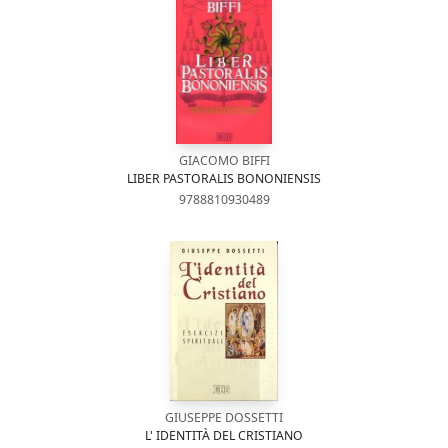
GIACOMO BIFFI
LIBER PASTORALIS BONONIENSIS
9788810930489
GIUSEPPE DOSSETTI
L' IDENTITÀ DEL CRISTIANO