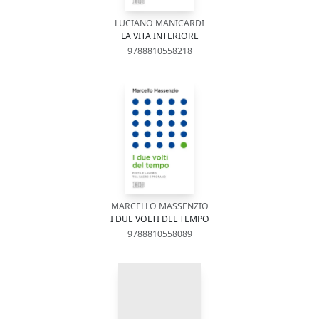
LUCIANO MANICARDI
LA VITA INTERIORE
9788810558218
MARCELLO MASSENZIO
I DUE VOLTI DEL TEMPO
9788810558089