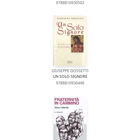
9788810930502
GIUSEPPE DOSSETTI
UN SOLO SIGNORE
9788810930496