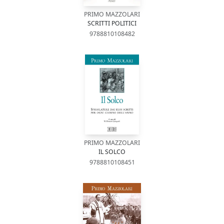
PRIMO MAZZOLARI
SCRITTI POLITICI
9788810108482
PRIMO MAZZOLARI
IL SOLCO
9788810108451