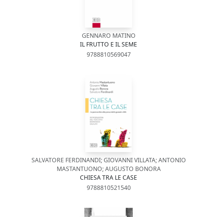
GENNARO MATINO
IL FRUTTO E IL SEME
9788810569047
SALVATORE FERDINANDI; GIOVANNI VILLATA; ANTONIO
MASTANTUONO; AUGUSTO BONORA
CHIESA TRA LE CASE
9788810521540