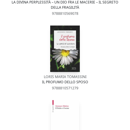
LA DIVINA PERPLESSITÀ – UN DIO FRA LE MACERIE – IL SEGRETO
DELLA FRAGILITÀ
9788810569078
LORIS MARIA TOMASSINI
IL PROFUMO DELLO SPOSO
9788810571279