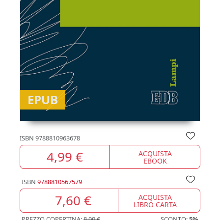
EPUB
ISBN
9788810963678
4,99 €
ACQUISTA
EBOOK
ISBN
9788810567579
7,60 €
ACQUISTA
LIBRO CARTA
PREZZO COPERTINA:
8,00 €
SCONTO:
5%