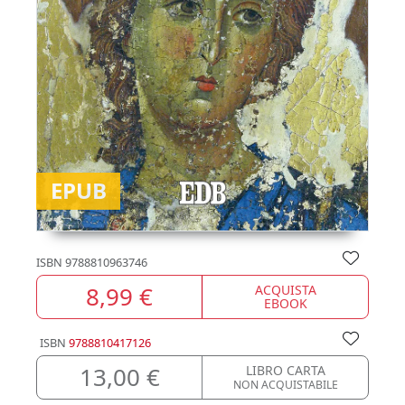
EPUB
ISBN
9788810963746
8,99 €
ACQUISTA
EBOOK
ISBN
9788810417126
13,00 €
LIBRO CARTA
NON ACQUISTABILE