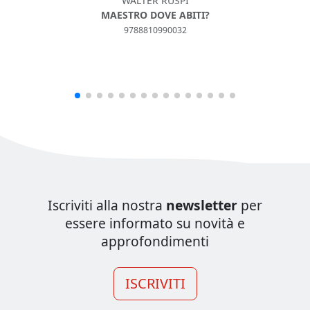
WALTER RUSPI
LI
MAESTRO DOVE ABITI?
9788810990032
Iscriviti alla nostra
newsletter
per
essere informato su novità e
approfondimenti
ISCRIVITI