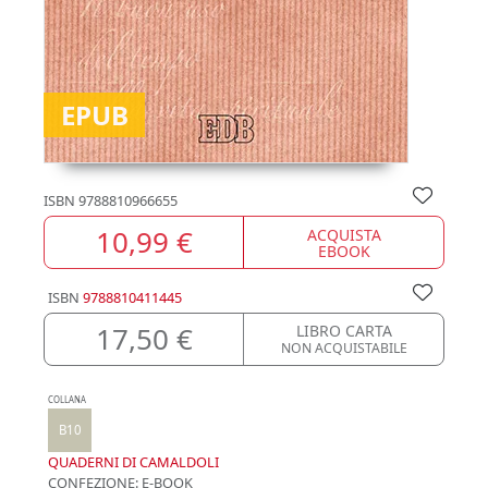
EPUB
ISBN
9788810966655
10,99 €
ACQUISTA
EBOOK
ISBN
9788810411445
17,50 €
LIBRO CARTA
NON ACQUISTABILE
COLLANA
B10
QUADERNI DI CAMALDOLI
CONFEZIONE:
E-BOOK