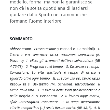
modello, forma, ma non la garantisce se
non c’è la scelta quotidiana di lasciarsi
guidare dallo Spirito nei cammini che
formano l’uomo interiore.
SOMMARIO
Abbreviazioni. Presentazione (
I monaci di Camaldoli
). I.
Tempo e vita spirituale nella tradizione monastica
(
A.
Piovano
). 1. «Ecco gli strumenti dell’arte spirituale…» (
RB
4,75-78). 2. Progredire nel tempo. 3. Discernere i tempi.
Conclusione. La vita spirituale è tempo di attesa e
sguardo oltre ogni tempo. II.
Il buon uso del tempo nella
Regola di s. Benedetto
(
M. Scheiba
). Introduzione. Il
ritmo della vita. 1. Il lavoro nelle fonti pre-benedettine e
nella
Regola di s. Benedetto
. 2. Il lavoro oggi: motivi,
sfide, interrogativi, esperienze. 3. In tempi determinati:
«Certis temporibus […] certis iterum horis» (
RB
48,1). 4. Il