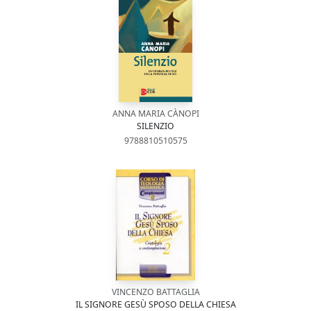
ANNA MARIA CÀNOPI
SILENZIO
9788810510575
VINCENZO BATTAGLIA
IL SIGNORE GESÙ SPOSO DELLA CHIESA