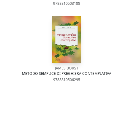
9788810503188
JAMES BORST
METODO SEMPLICE DI PREGHIERA CONTEMPLATIVA
9788810506295