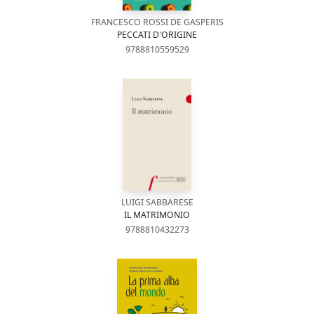
FRANCESCO ROSSI DE GASPERIS
PECCATI D'ORIGINE
9788810559529
LUIGI SABBARESE
IL MATRIMONIO
9788810432273