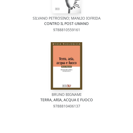
SILVANO PETROSINO; MANLIO IOFRIDA
CONTRO IL POST-UMANO
9788810559161
BRUNO BIGNAMI
TERRA, ARIA, ACQUA E FUOCO
9788810406137