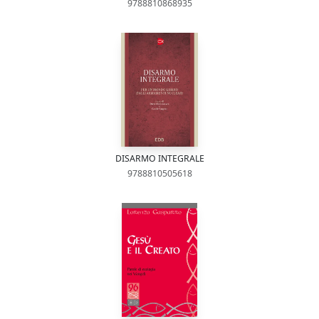
9788810868935
DISARMO INTEGRALE
9788810505618