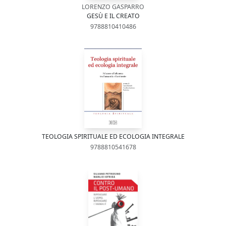
LORENZO GASPARRO
GESÙ E IL CREATO
9788810410486
TEOLOGIA SPIRITUALE ED ECOLOGIA INTEGRALE
9788810541678