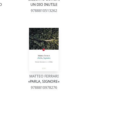
LO
UN DIO INUTILE
9788810513262
MATTEO FERRARI
«PARLA, SIGNORE»
9788810978276