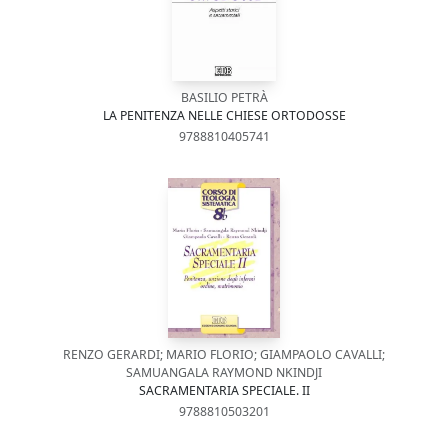
BASILIO PETRÀ
LA PENITENZA NELLE CHIESE ORTODOSSE
9788810405741
RENZO GERARDI; MARIO FLORIO; GIAMPAOLO CAVALLI;
SAMUANGALA RAYMOND NKINDJI
SACRAMENTARIA SPECIALE. II
9788810503201