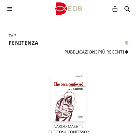
TAG
PENITENZA
PUBBLICAZIONI PIÙ RECENTI
NARDO MASETTI
CHE COSA CONFESSO?