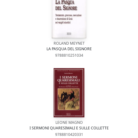
ROLAND MEYNET
LA PASQUA DEL SIGNORE
9788810251034
LEONE MAGNO
I SERMONI QUARESIMALI E SULLE COLLETTE
9788810420331