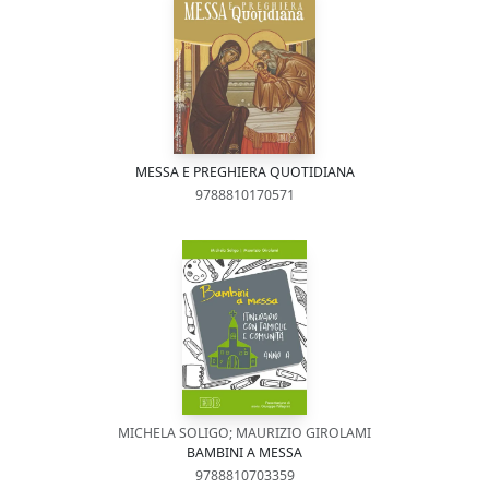
MESSA E PREGHIERA QUOTIDIANA
9788810170571
MICHELA SOLIGO; MAURIZIO GIROLAMI
BAMBINI A MESSA
9788810703359