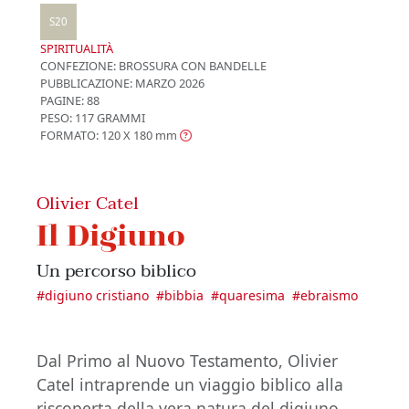
S20
SPIRITUALITÀ
CONFEZIONE:
BROSSURA CON BANDELLE
PUBBLICAZIONE:
MARZO 2026
PAGINE: 88
PESO: 117 GRAMMI
FORMATO: 120 X 180
mm
Olivier Catel
Il Digiuno
Un percorso biblico
#
digiuno cristiano
#
bibbia
#
quaresima
#
ebraismo
Dal Primo al Nuovo Testamento, Olivier
Catel intraprende un viaggio biblico alla
riscoperta della vera natura del digiuno,