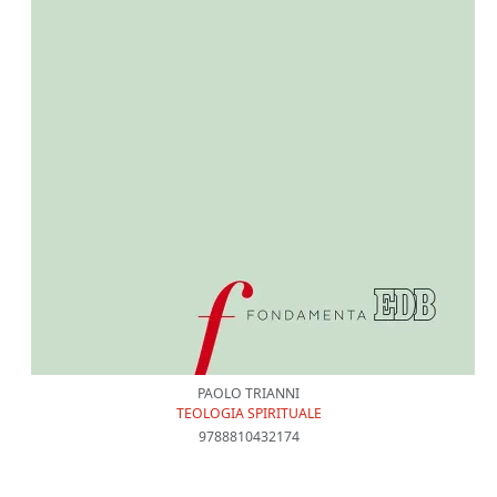
PAOLO TRIANNI
TEOLOGIA SPIRITUALE
9788810432174