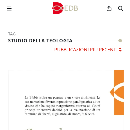
TAG
STUDIO DELLA TEOLOGIA
PUBBLICAZIONI PIÙ RECENTI