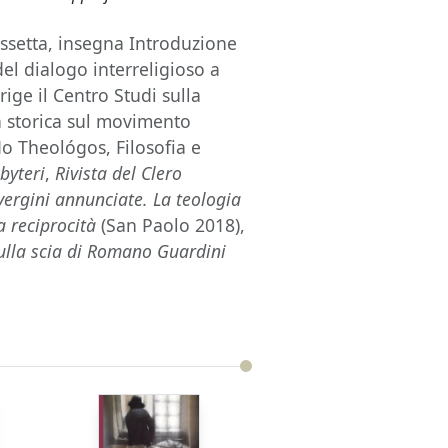
issetta, insegna Introduzione
del dialogo interreligioso a
rige il Centro Studi sulla
 storica sul movimento
 Ho Theológos, Filosofia e
byteri
,
Rivista del Clero
vergini annunciate. La teologia
a reciprocità
(San Paolo 2018),
sulla scia di Romano Guardini