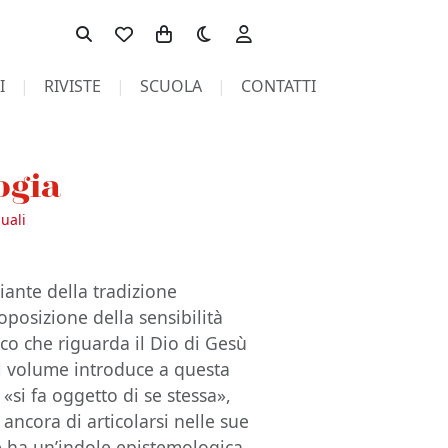
Toggle theme
I
RIVISTE
SCUOLA
CONTATTI
ogia
uali
iante della tradizione
oposizione della sensibilità
tico che riguarda il Dio di Gesù
 il volume introduce a questa
 «si fa oggetto di se stessa»,
ancora di articolarsi nelle sue
 ha un’indole epistemologica