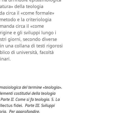
natura» della teologia
da circa il «come formale»
 metodo e la criteriologia
omanda circa il «come
rigine e gli sviluppi lungo i
ostri giorni, secondo diverse
in una collana di testi rigorosi
blico di università, facoltà
inari.
semasiologica del termine «teologia».
lementi costitutivi della teologia
 Parte II. Come si fa teologia. 5. La
llectus fidei
. Parte III. Sviluppi
storia. Per approfondire.