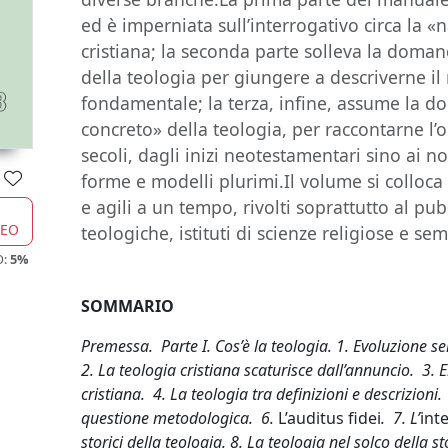
ed è imperniata sull’interrogativo circa la «
cristiana; la seconda parte solleva la doman
della teologia per giungere a descriverne il
fondamentale; la terza, infine, assume la d
concreto» della teologia, per raccontarne l’o
secoli, dagli inizi neotestamentari sino ai n
forme e modelli plurimi.Il volume si colloca 
e agili a un tempo, rivolti soprattutto al pub
CEO
teologiche, istituti di scienze religiose e sem
O:
5%
SOMMARIO
Premessa. Parte I. Cos’è la teologia. 1. Evoluzione 
2. La teologia cristiana scaturisce dall’annuncio. 3. E
cristiana. 4. La teologia tra definizioni e descrizioni.
questione metodologica. 6.
L’auditus fidei
. 7. L’
inte
storici della teologia. 8. La teologia nel solco della 