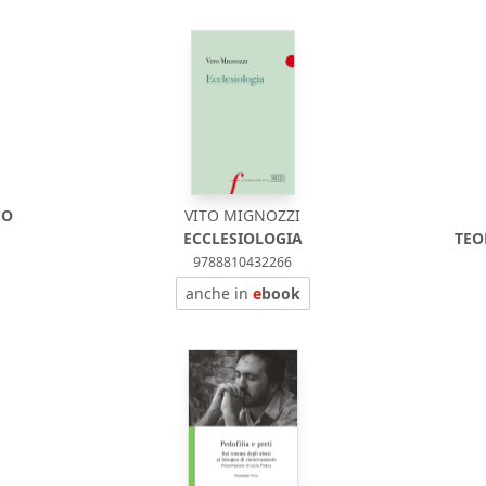
CO
VITO MIGNOZZI
ECCLESIOLOGIA
TEO
9788810432266
anche in
e
book