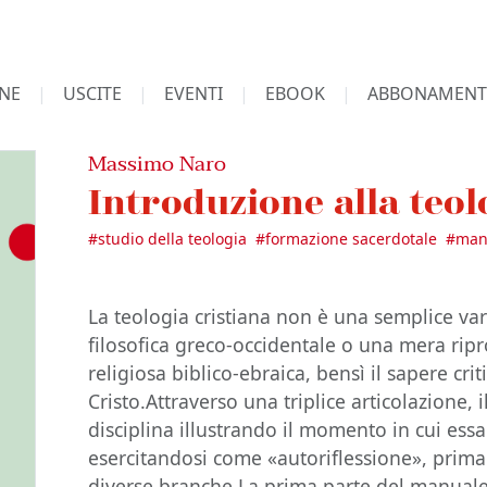
NE
USCITE
EVENTI
EBOOK
ABBONAMENT
Massimo Naro
Introduzione alla teol
#
studio della teologia
#
formazione sacerdotale
#
man
La teologia cristiana non è una semplice var
filosofica greco-occidentale o una mera ripr
religiosa biblico-ebraica, bensì il sapere cri
Cristo.Attraverso una triplice articolazione,
disciplina illustrando il momento in cui essa
esercitandosi come «autoriflessione», prima 
diverse branche.La prima parte del manuale