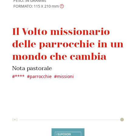
PESO: 54 GRAMMI
FORMATO: 115 X 210
mm
Il Volto missionario
delle parrocchie in un
mondo che cambia
Nota pastorale
#
****
#
parrocchie
#
missioni