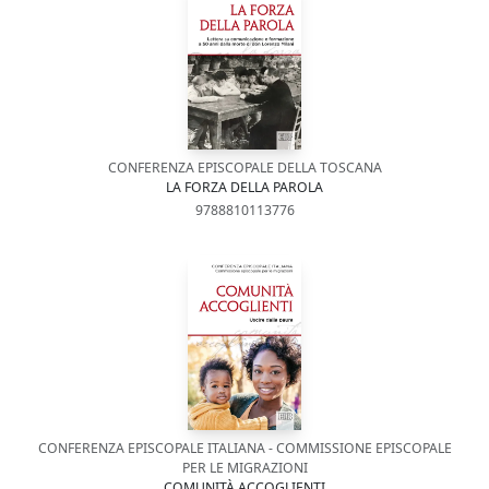
CONFERENZA EPISCOPALE DELLA TOSCANA
LA FORZA DELLA PAROLA
9788810113776
CONFERENZA EPISCOPALE ITALIANA - COMMISSIONE EPISCOPALE
PER LE MIGRAZIONI
COMUNITÀ ACCOGLIENTI