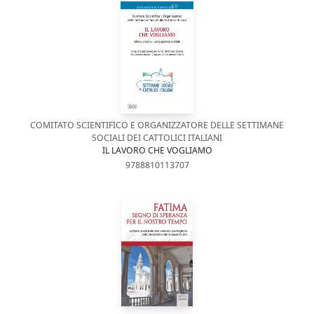
COMITATO SCIENTIFICO E ORGANIZZATORE DELLE SETTIMANE
SOCIALI DEI CATTOLICI ITALIANI
IL LAVORO CHE VOGLIAMO
9788810113707