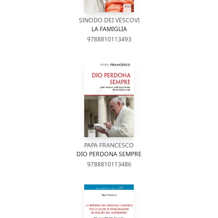
SINODO DEI VESCOVI
LA FAMIGLIA
9788810113493
PAPA FRANCESCO
DIO PERDONA SEMPRE
9788810113486