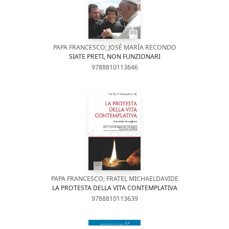
PAPA FRANCESCO; JOSÉ MARÍA RECONDO
SIATE PRETI, NON FUNZIONARI
9788810113646
PAPA FRANCESCO; FRATEL MICHAELDAVIDE
LA PROTESTA DELLA VITA CONTEMPLATIVA
9788810113639