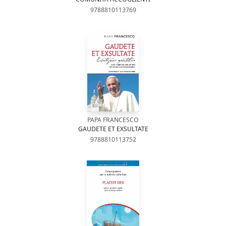
9788810113769
PAPA FRANCESCO
GAUDETE ET EXSULTATE
9788810113752