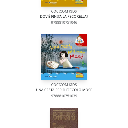
COCICOM KIDS
DOV'È FINITA LA PECORELLA?
9788810751046
COCICOM KIDS
UNA CESTA PER IL PICCOLO MOSÈ
9788810751039