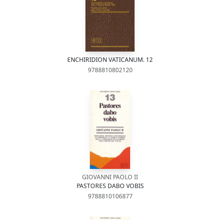
ENCHIRIDION VATICANUM. 12
9788810802120
GIOVANNI PAOLO II
PASTORES DABO VOBIS
9788810106877