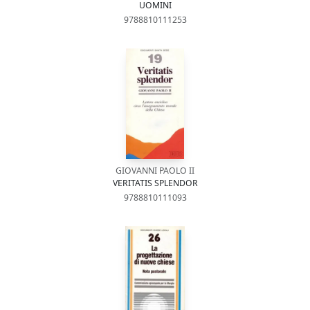
UOMINI
9788810111253
GIOVANNI PAOLO II
VERITATIS SPLENDOR
9788810111093