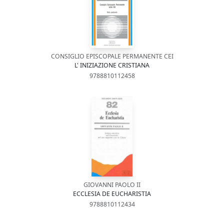
CONSIGLIO EPISCOPALE PERMANENTE CEI
L' INIZIAZIONE CRISTIANA
9788810112458
GIOVANNI PAOLO II
ECCLESIA DE EUCHARISTIA
9788810112434