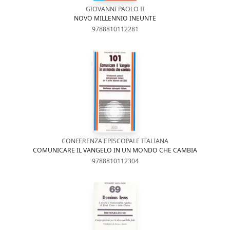
GIOVANNI PAOLO II
NOVO MILLENNIO INEUNTE
9788810112281
CONFERENZA EPISCOPALE ITALIANA
COMUNICARE IL VANGELO IN UN MONDO CHE CAMBIA
9788810112304