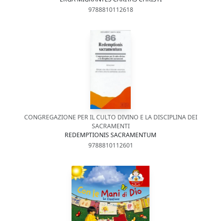
9788810112618
CONGREGAZIONE PER IL CULTO DIVINO E LA DISCIPLINA DEI
SACRAMENTI
REDEMPTIONIS SACRAMENTUM
9788810112601