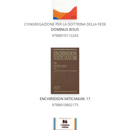
CONGREGAZIONE PER LA DOTTRINA DELLA FEDE
DOMINUS IESUS
9788810112243
ENCHIRIDION VATICANUM. 17
9788810802175