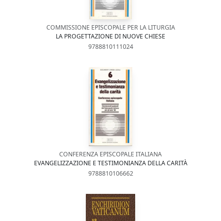
COMMISSIONE EPISCOPALE PER LA LITURGIA
LA PROGETTAZIONE DI NUOVE CHIESE
9788810111024
CONFERENZA EPISCOPALE ITALIANA
EVANGELIZZAZIONE E TESTIMONIANZA DELLA CARITÀ
9788810106662