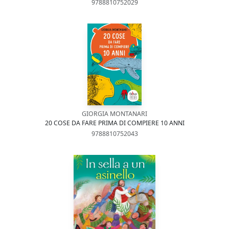
9788810752029
GIORGIA MONTANARI
20 COSE DA FARE PRIMA DI COMPIERE 10 ANNI
9788810752043