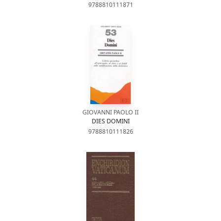
9788810111871
GIOVANNI PAOLO II
DIES DOMINI
9788810111826