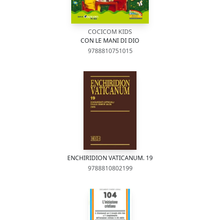
COCICOM KIDS
CON LE MANI DI DIO
9788810751015
ENCHIRIDION VATICANUM. 19
9788810802199